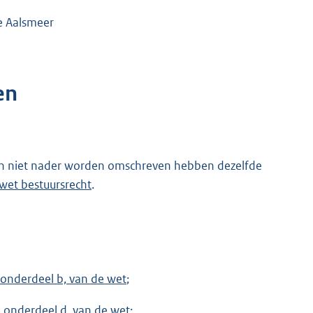
e Aalsmeer
en
 en niet nader worden omschreven hebben dezelfde
wet bestuursrecht
.
, onderdeel b, van de wet
;
5, onderdeel d, van de wet
;