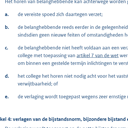
Het horen van belanghebbende kan achterwege worden g
a.
de vereiste spoed zich daartegen verzet;
b.
de belanghebbende reeds eerder in de gelegenheid is
sindsdien geen nieuwe feiten of omstandigheden 
c.
de belanghebbende niet heeft voldaan aan een verz
college met toepassing van
artikel 7 van de wet
werk
om binnen een gestelde termijn inlichtingen te ver
d.
het college het horen niet nodig acht voor het vast
verwijtbaarheid; of
e.
de verlaging wordt toegepast wegens zeer ernstige m
ikel 4: verlagen van de bijstandsnorm, bijzondere bijstand