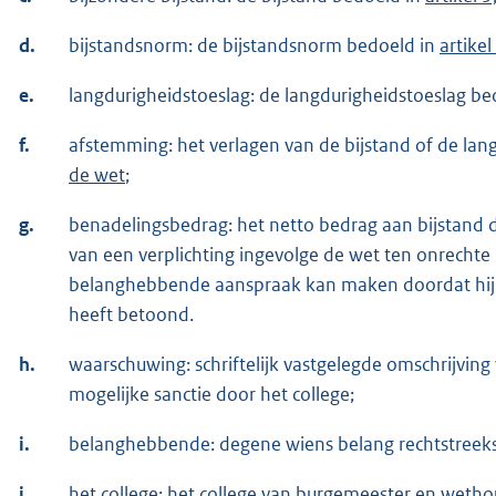
d.
bijstandsnorm: de bijstandsnorm bedoeld in
artikel
e.
langdurigheidstoeslag: de langdurigheidstoeslag be
f.
afstemming: het verlagen van de bijstand of de la
de wet
;
g.
benadelingsbedrag: het netto bedrag aan bijstand d
van een verplichting ingevolge de wet ten onrechte 
belanghebbende aanspraak kan maken doordat hij e
heeft betoond.
h.
waarschuwing: schriftelijk vastgelegde omschrijvi
mogelijke sanctie door het college;
i.
belanghebbende: degene wiens belang rechtstreeks b
j.
het college: het college van burgemeester en weth