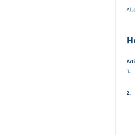
Afs
H
Art
1.
2.