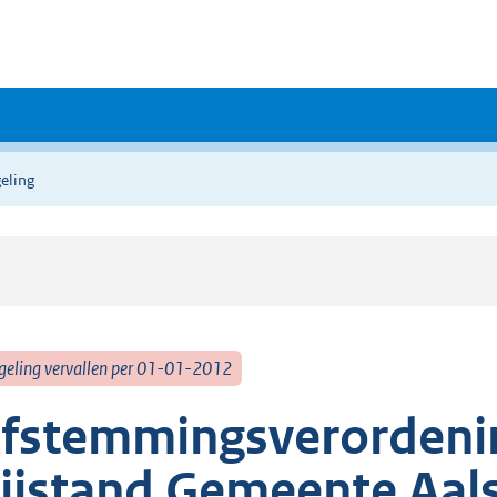
eling
geling vervallen per 01-01-2012
fstemmingsverordeni
ijstand Gemeente Aal