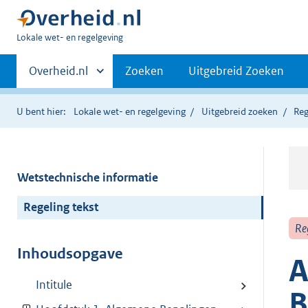
U
Lokale wet- en regelgeving
bent
Primaire
hier:
Andere
Overheid.nl
Zoeken
Uitgebreid Zoeken
sites
navigatie
binnen
U bent hier:
Lokale wet- en regelgeving
Uitgebreid zoeken
Reg
Wetstechnische informatie
Regeling tekst
Re
Inhoudsopgave
A
Intitule
B