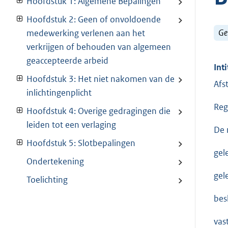
Hoofdstuk 1: Algemene Bepalingen
Hoofdstuk 2: Geen of onvoldoende
Ge
medewerking verlenen aan het
verkrijgen of behouden van algemeen
geaccepteerde arbeid
Inti
Hoofdstuk 3: Het niet nakomen van de
Afs
inlichtingenplicht
Reg
Hoofdstuk 4: Overige gedragingen die
leiden tot een verlaging
De 
Hoofdstuk 5: Slotbepalingen
gel
Ondertekening
gel
Toelichting
besl
vast