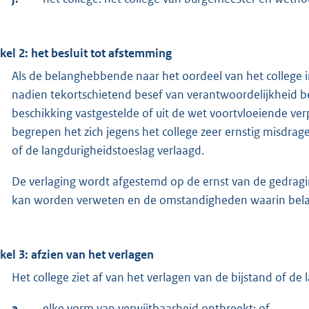
ikel 2: het besluit tot afstemming
Als de belanghebbende naar het oordeel van het college 
nadien tekortschietend besef van verantwoordelijkheid be
beschikking vastgestelde of uit de wet voortvloeiende v
begrepen het zich jegens het college zeer ernstig misdra
of de langdurigheidstoeslag verlaagd.
De verlaging wordt afgestemd op de ernst van de gedrag
kan worden verweten en de omstandigheden waarin bel
ikel 3: afzien van het verlagen
Het college ziet af van het verlagen van de bijstand of de
a.
elke vorm van verwijtbaarheid ontbreekt; of