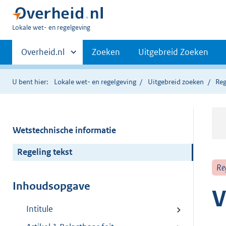
U
Lokale wet- en regelgeving
bent
Primaire
hier:
Andere
Overheid.nl
Zoeken
Uitgebreid Zoeken
sites
navigatie
binnen
U bent hier:
Lokale wet- en regelgeving
Uitgebreid zoeken
Reg
Wetstechnische informatie
Regeling tekst
Re
Inhoudsopgave
V
Intitule