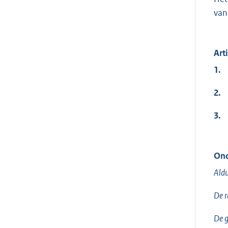
van
Art
1.
2.
3.
Ond
Aldu
De 
De gr