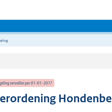
eling
geling vervallen per 01-01-2017
erordening Hondenbel