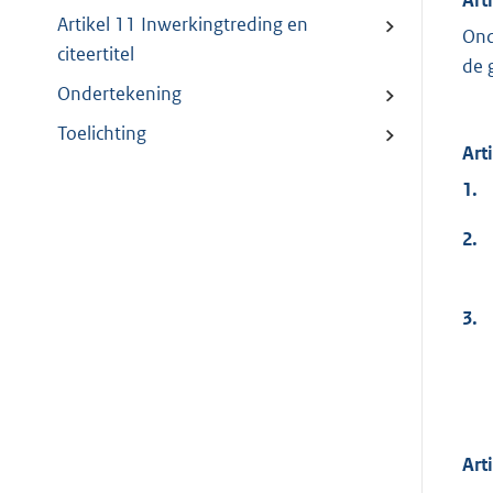
Artikel 11 Inwerkingtreding en
Ond
citeertitel
de 
Ondertekening
Toelichting
Art
1.
2.
3.
Art