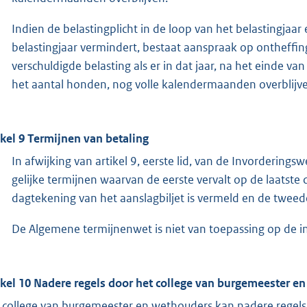
Indien de belastingplicht in de loop van het belastingjaar
belastingjaar vermindert, bestaat aanspraak op ontheffin
verschuldigde belasting als er in dat jaar, na het einde va
het aantal honden, nog volle kalendermaanden overblijv
ikel 9 Termijnen van betaling
In afwijking van artikel 9, eerste lid, van de Invorderi
gelijke termijnen waarvan de eerste vervalt op de laatst
dagtekening van het aanslagbiljet is vermeld en de twee
De Algemene termijnenwet is niet van toepassing op de in 
ikel 10 Nadere regels door het college van burgemeester e
 college van burgemeester en wethouders kan nadere regels 