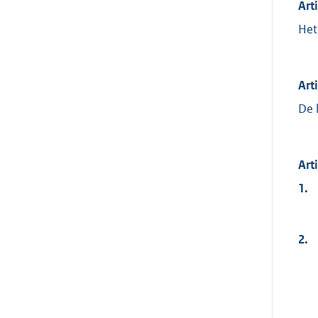
Art
Het
Art
De 
Art
1.
2.