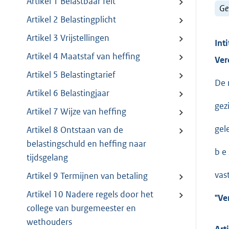
Artikel 1 Belastbaar feit
Ge
Artikel 2 Belastingplicht
Artikel 3 Vrijstellingen
Inti
Artikel 4 Maatstaf van heffing
Ver
Artikel 5 Belastingtarief
De 
Artikel 6 Belastingjaar
gez
Artikel 7 Wijze van heffing
gel
Artikel 8 Ontstaan van de
belastingschuld en heffing naar
b e s
tijdsgelang
vas
Artikel 9 Termijnen van betaling
Artikel 10 Nadere regels door het
"Ve
college van burgemeester en
wethouders
Art