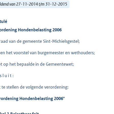
ldend van 27-11-2014 t/m 31-12-2015
tulé
ordening Hondenbelasting 2006
raad van de gemeente Sint-Michielsgestel;
ien het voorstel van burgemeester en wethouders;
et op het bepaalde in de Gemeentewet;
 l u i t :
t te stellen de volgende verordening:
rordening Hondenbelasting 2006"
ikel 1 Belastbaar feit