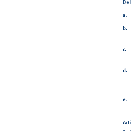
De 
a.
b.
c.
d.
e.
Art