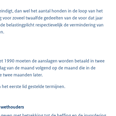
 eindigt, dan wel het aantal honden in de loop van het
g voor zoveel twaalfde gedeelten van de voor dat jaar
n de belastingplicht respectievelijk de vermindering van
en.
ngswet 1990 moeten de aanslagen worden betaald in twee
e dag van de maand volgend op de maand die in de
de twee maanden later.
het eerste lid gestelde termijnen.
n wethouders
geven met betrekking tot de heffing en de invordering