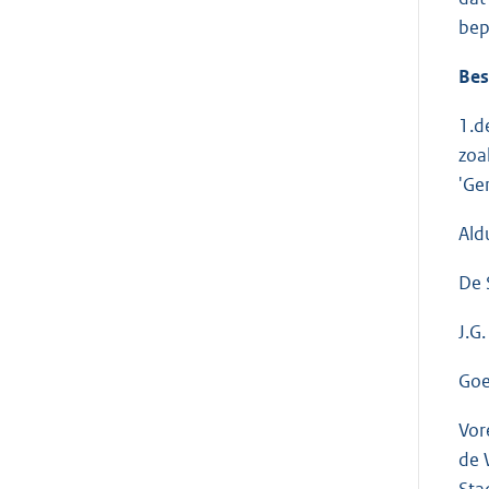
bep
Bes
1.d
zoal
'Ge
Ald
De 
J.G
Goe
Vor
de 