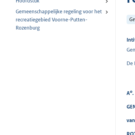
Hoofdstuk
Gemeenschappelijke regeling voor het
Ge
recreatiegebied Voorne-Putten-
Rozenburg
Inti
Gem
De 
o
A
.
GE
van
RO