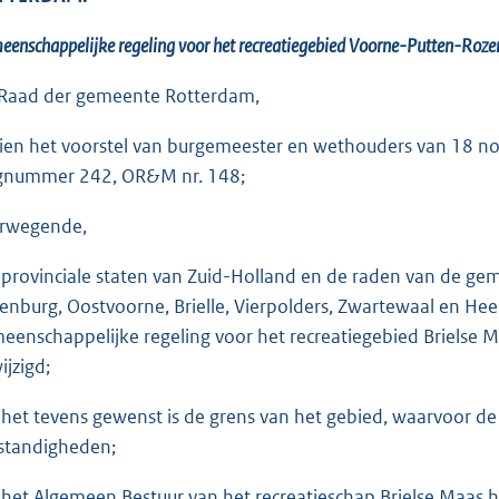
enschappelijke regeling voor het recreatiegebied
Voorne
-Putten
-Roze
Raad der gemeente Rotterdam,
ien het voorstel van burgemeester en wethouders van 18 n
gnummer 242, OR&M nr. 148;
rwegende,
 provinciale staten van Zuid-Holland en de raden van de ge
enburg, Oostvoorne, Brielle, Vierpolders, Zwartewaal en He
eenschappelijke regeling voor het recreatiegebied Brielse M
ijzigd;
 het tevens gewenst is de grens van het gebied, waarvoor de r
tandigheden;
 het Algemeen Bestuur van het recreatieschap Brielse Maas h