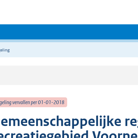
eling
geling vervallen per 01-01-2018
emeenschappelijke reg
ecreatiegebied Voorn