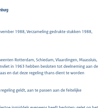
nburg
ovember 1988, Verzameling gedrukte stukken 1988,
meenten Rotterdam, Schiedam, Vlaardingen, Maassluis,
envliet in 1963 hebben besloten tot deelneming aan de
aas en dat deze regeling thans dient te worden
egeling geldt, aan te passen aan de feitelijke
iertoe inmiddels eveneens heeft besloten; gelet op het