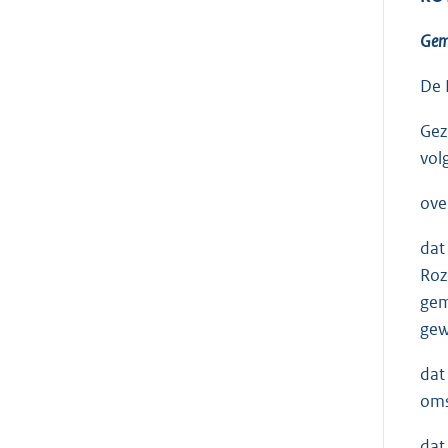
Geme
De 
Gez
vol
ove
dat
Roz
gem
gew
dat
oms
dat