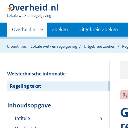
U
Lokale wet- en regelgeving
bent
Primaire
hier:
Andere
Overheid.nl
Zoeken
Uitgebreid Zoeken
sites
navigatie
binnen
U bent hier:
Lokale wet- en regelgeving
Uitgebreid zoeken
Reg
Wetstechnische informatie
Regeling tekst
Re
Inhoudsopgave
G
Intitule
r