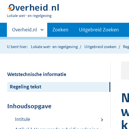
U
Lokale wet- en regelgeving
bent
Primaire
hier:
Andere
Overheid.nl
Zoeken
Uitgebreid Zoeken
sites
navigatie
binnen
U bent hier:
Lokale wet- en regelgeving
Uitgebreid zoeken
Reg
Wetstechnische informatie
Regeling tekst
N
Inhoudsopgave
w
Intitule
k