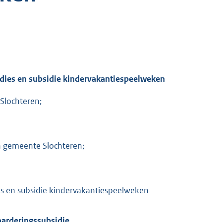
idies en subsidie kindervakantiespeelweken
Slochteren;
jn gemeente Slochteren;
es en subsidie kindervakantiespeelweken
aarderingssubsidie