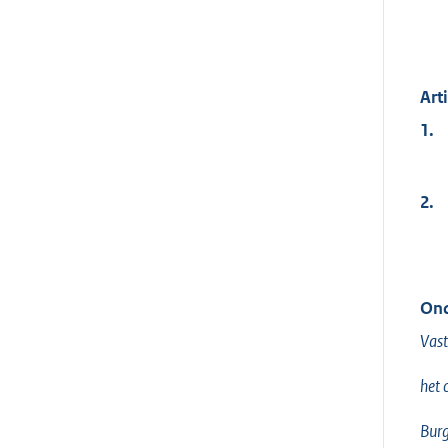
Art
1.
2.
Ond
Vast
het 
Burg