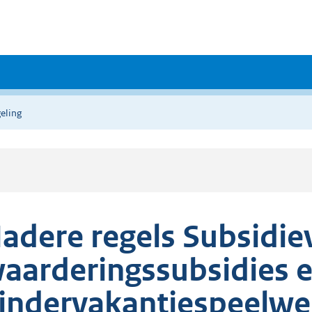
eling
adere regels Subsidie
aarderingssubsidies e
indervakantiespeelw