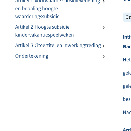
Artikel 1 Voorwaarde subsidieverlening
en bepaling hoogte
waarderingssubsidie
Ge
Artikel 2 Hoogte subsidie
kindervakantiespeelweken
Inti
Artikel 3 Citeertitel en inwerkingtreding
Nad
Ondertekening
Het
gel
gel
besl
Nad
Art