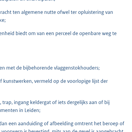
racht ten algemene nutte ofwel ter opluistering van
ke;
genheid biedt om van een perceel de openbare weg te
en met de bijbehorende vlaggenstokhouders;
kunstwerken, vermeld op de voorlopige lijst der
rap, ingang keldergat of iets dergelijks aan of bij
umenten in Leiden;
an een aanduiding of afbeelding omtrent het beroep of
t voorwerp is bevestigd, mits aan de gevel is aangebracht