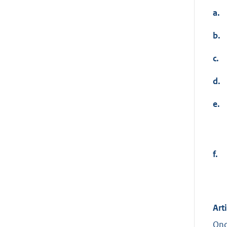
a.
b.
c.
d.
e.
f.
Art
Ond