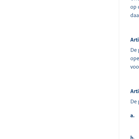
op 
daa
Art
De 
ope
voo
Art
De 
a.
b.