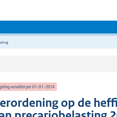
eling
geling vervallen per 01-01-2014
erordening op de heff
an precariobelasting 