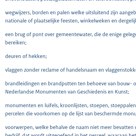
wegwijzers, borden en palen welke uitsluitend zijn aangeb
nationale of plaatselijke feesten, winkelweken en dergelij
een brug of pont over gemeentewater, die de enige gele
bereiken;
deuren of hekken;
vlaggen zonder reclame of handelsnaam en vlaggenstokk
brandleidingen en brandputten ten behoeve van bouw- of 
Nederlandse Monumenten van Geschiedenis en Kunst;
monumenten en luifels, kroonlijsten, stoepen, stoeppalen, t
percelen die voorkomen op de lijst van beschermde mon
voorwerpen, welke behalve de naam niet meer bevatten d
bedrijf, dat wordt uitgeoefend in het perceel, waaraan he