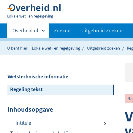
U
Lokale wet- en regelgeving
bent
Primaire
hier:
Andere
Overheid.nl
Zoeken
Uitgebreid Zoeken
sites
navigatie
binnen
U bent hier:
Lokale wet- en regelgeving
Uitgebreid zoeken
Reg
Wetstechnische informatie
Regeling tekst
Re
Inhoudsopgave
V
Intitule
v