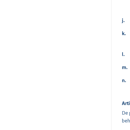
j.
k.
l.
m.
n.
Art
De 
beh