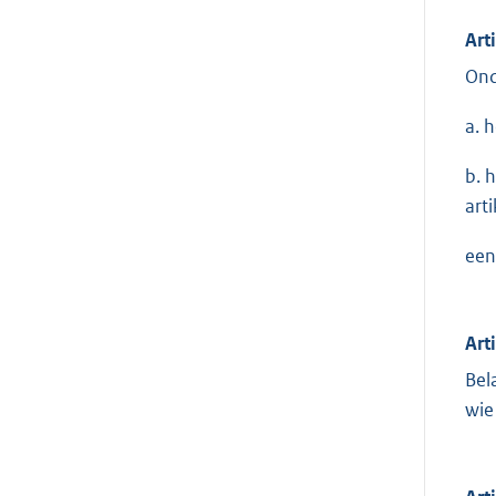
Art
Ond
a. 
b. 
art
een
Art
Bel
wie