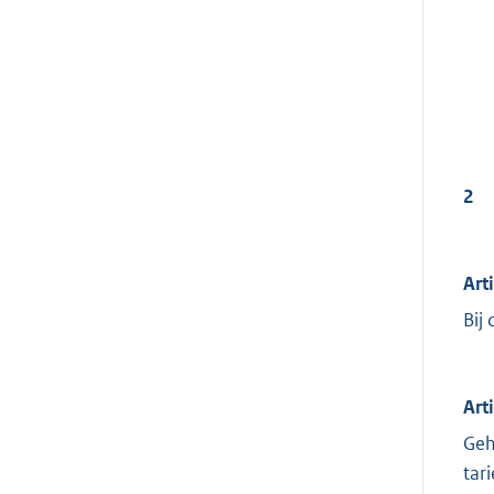
2
Art
Bij
Art
Geh
tar