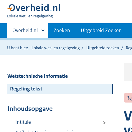
U
Lokale wet- en regelgeving
bent
Primaire
hier:
Andere
Overheid.nl
Zoeken
Uitgebreid Zoeken
sites
navigatie
binnen
U bent hier:
Lokale wet- en regelgeving
Uitgebreid zoeken
Reg
Wetstechnische informatie
Regeling tekst
Re
Inhoudsopgave
V
Intitule
v