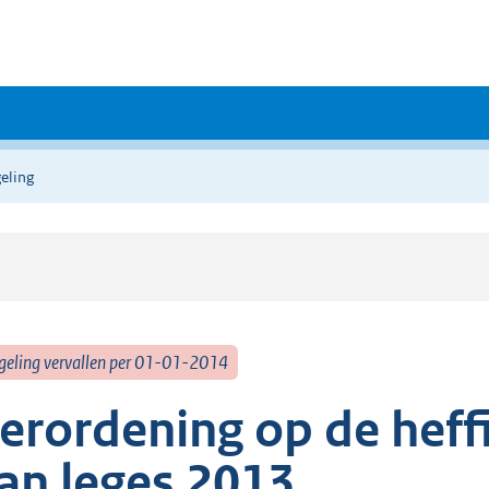
eling
geling vervallen per 01-01-2014
erordening op de heff
an leges 2013