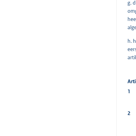
g. 
omg
hee
alg
h. 
eer
art
Art
1
2