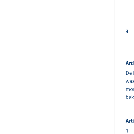
3
Art
De 
waa
mon
bek
Art
1