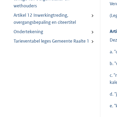
Ver
wethouders
Artikel 12 Inwerkingtreding,
(Le
overgangsbepaling en citeertitel
Art
Ondertekening
Dez
Tarieventabel leges Gemeente Raalte 1
a. 
b. 
c. 
kal
d. 
e. 