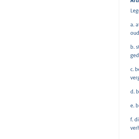
Art
Leg
a. 
oud
b. 
ged
c. 
ver
d. 
e. 
f. 
ver