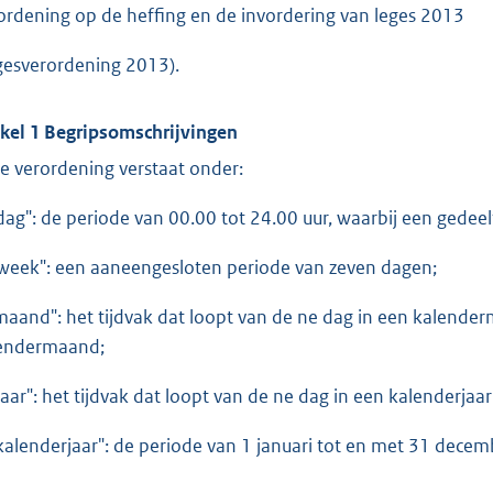
ordening op de heffing en de invordering van leges 2013
gesverordening 2013).
ikel 1 Begripsomschrijvingen
e verordening verstaat onder:
"dag": de periode van 00.00 tot 24.00 uur, waarbij een gede
"week": een aaneengesloten periode van zeven dagen;
"maand": het tijdvak dat loopt van de ne dag in een kalende
endermaand;
"jaar": het tijdvak dat loopt van de ne dag in een kalenderjaa
"kalenderjaar": de periode van 1 januari tot en met 31 decem