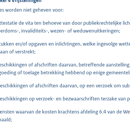
ikel 4 Vrijstellingen
es worden niet geheven voor:
attestatie de vita ten behoeve van door publiekrechtelijke li
erdoms-, invaliditeits-, wezen- of weduwenuitkeringen;
stukken en/of opgaven en inlichtingen, welke ingevolge wet
aan of verstrekt;
beschikkingen of afschriften daarvan, betreffende aanstellin
goeding of toelage betrekking hebbend op enige gemeentelij
beschikkingen of afschriften daarvan, op een verzoek om sub
beschikkingen op verzoek- en bezwaarschriften terzake van pl
diensten waarvan de kosten krachtens afdeling 6.4 van de Wet
haald;