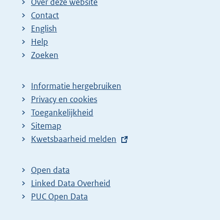
Over deze website
Contact
English
Help
Zoeken
Informatie hergebruiken
Privacy en cookies
Toegankelijkheid
Sitemap
E
Kwetsbaarheid melden
x
t
Open data
e
Linked Data Overheid
r
PUC Open Data
n
e