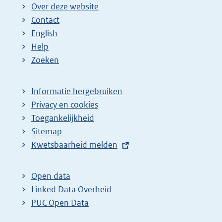
Over deze website
Contact
English
Help
Zoeken
Informatie hergebruiken
Privacy en cookies
Toegankelijkheid
Sitemap
E
Kwetsbaarheid melden
x
t
Open data
e
Linked Data Overheid
r
PUC Open Data
n