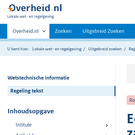
U
Lokale wet- en regelgeving
bent
Primaire
hier:
Andere
Overheid.nl
Zoeken
Uitgebreid Zoeken
sites
navigatie
binnen
U bent hier:
Lokale wet- en regelgeving
Uitgebreid zoeken
Reg
Wetstechnische informatie
Regeling tekst
Re
Inhoudsopgave
E
Intitule
z