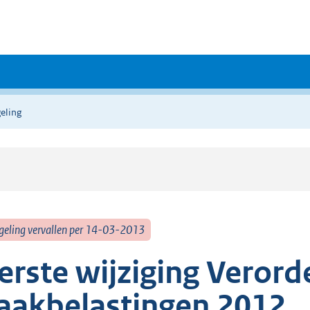
eling
geling vervallen per 14-03-2013
erste wijziging Veror
aakbelastingen 2012