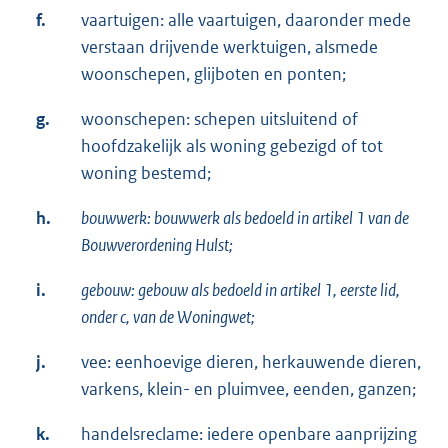
f.
vaartuigen: alle vaartuigen, daaronder mede
verstaan drijvende werktuigen, alsmede
woonschepen, glijboten en ponten;
g.
woonschepen: schepen uitsluitend of
hoofdzakelijk als woning gebezigd of tot
woning bestemd;
h.
bouwwerk: bouwwerk als bedoeld in artikel 1 van de
Bouwverordening Hulst;
i.
gebouw: gebouw als bedoeld in artikel 1, eerste lid,
onder c, van de Woningwet;
j.
vee: eenhoevige dieren, herkauwende dieren,
varkens, klein- en pluimvee, eenden, ganzen;
k.
handelsreclame: iedere openbare aanprijzing