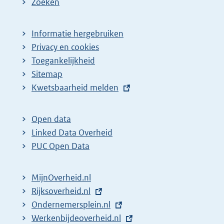
Zoeken
Informatie hergebruiken
Privacy en cookies
Toegankelijkheid
Sitemap
E
Kwetsbaarheid melden
x
t
Open data
e
Linked Data Overheid
r
PUC Open Data
n
e
MijnOverheid.nl
l
E
Rijksoverheid.nl
i
x
E
Ondernemersplein.nl
n
t
x
E
Werkenbijdeoverheid.nl
k