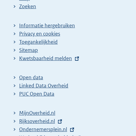
Zoeken
Informatie hergebruiken
Privacy en cookies
Toegankelijkheid
Sitemap
E
Kwetsbaarheid melden
x
t
Open data
e
Linked Data Overheid
r
PUC Open Data
n
e
MijnOverheid.nl
l
E
Rijksoverheid.nl
i
x
E
Ondernemersplein.nl
n