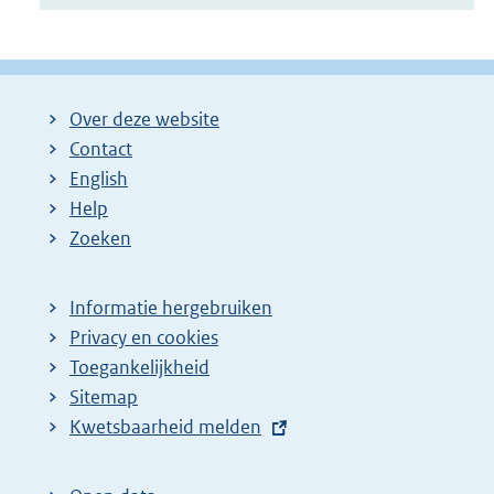
Over deze website
Contact
English
Help
Zoeken
Informatie hergebruiken
Privacy en cookies
Toegankelijkheid
Sitemap
E
Kwetsbaarheid melden
x
t