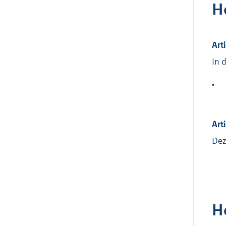
H
Art
In 
•
Art
Dez
H