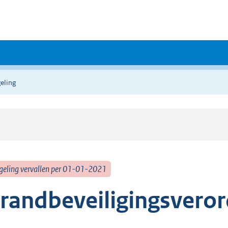
eling
geling vervallen per 01-01-2021
randbeveiligingsvero