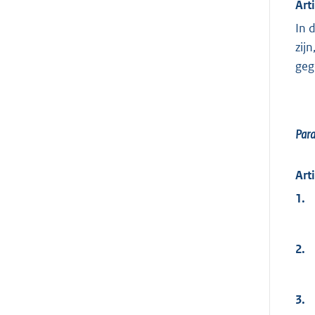
Art
In 
zij
geg
Par
Art
1.
2.
3.