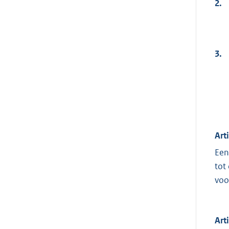
2.
3.
Art
Een
tot
voo
Art