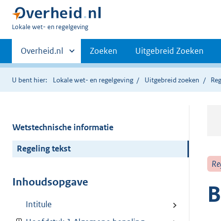
U
Lokale wet- en regelgeving
bent
Primaire
hier:
Andere
Overheid.nl
Zoeken
Uitgebreid Zoeken
sites
navigatie
binnen
U bent hier:
Lokale wet- en regelgeving
Uitgebreid zoeken
Reg
Wetstechnische informatie
Regeling tekst
Re
Inhoudsopgave
B
Intitule