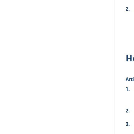
2.
H
Art
1.
2.
3.