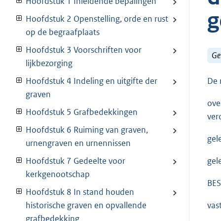
Hoofdstuk 1 Inleidende bepalingen
g
Hoofdstuk 2 Openstelling, orde en rust
op de begraafplaats
Hoofdstuk 3 Voorschriften voor
Ge
lijkbezorging
De 
Hoofdstuk 4 Indeling en uitgifte der
graven
ove
Hoofdstuk 5 Grafbedekkingen
ver
Hoofdstuk 6 Ruiming van graven,
gel
urnengraven en urnennissen
gel
Hoofdstuk 7 Gedeelte voor
kerkgenootschap
BES
Hoofdstuk 8 In stand houden
vas
historische graven en opvallende
grafbedekking