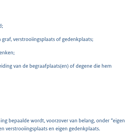
d;
raf, verstrooiingsplaats of gedenkplaats;
denken;
leiding van de begraafplaats(en) of degene die hem
ning bepaalde wordt, voorzover van belang, onder “eigen
en verstrooiingsplaats en eigen gedenkplaats.