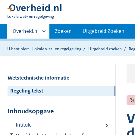
U
Lokale wet- en regelgeving
bent
Primaire
hier:
Andere
Overheid.nl
Zoeken
Uitgebreid Zoeken
sites
navigatie
binnen
U bent hier:
Lokale wet- en regelgeving
Uitgebreid zoeken
Reg
Wetstechnische informatie
Regeling tekst
Re
Inhoudsopgave
V
Intitule
d