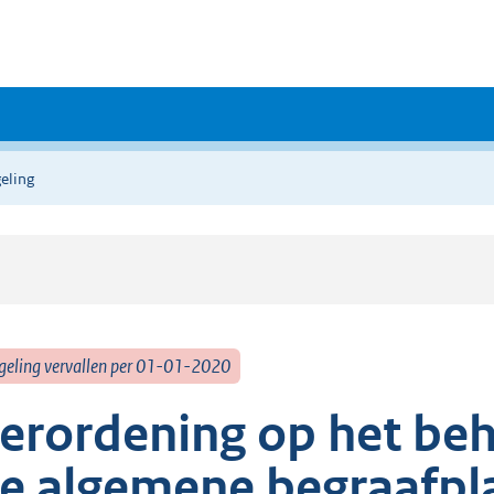
eling
geling vervallen per 01-01-2020
erordening op het beh
e algemene begraafpla