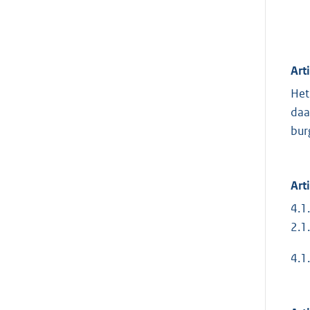
Art
Het
daa
bur
Art
4.1
2.1
4.1