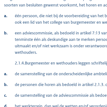
soorten van besluiten gewenst voorkomt, het horen en ad
a.
één persoon, die niet bij de voorbereiding van het 
ook een lid van het college van burgemeester en we
b.
een adviescommissie, als bedoeld in artikel 7:13 v
tenminste één als deskundige aan te merken persoon,
uitmaakt en/of niet werkzaam is onder verantwoord
wethouders.
2.1.4.Burgemeester en wethouders leggen schriftelij
a.
de samenstelling van de onderscheidenlijke ambteli
b.
de personen die horen als bedoeld in artikel 2.1.3. 
c.
de samenstelling van de adviescommissie als bedoel
d.
het werkterrein, dan wel de wetten en/of verorden