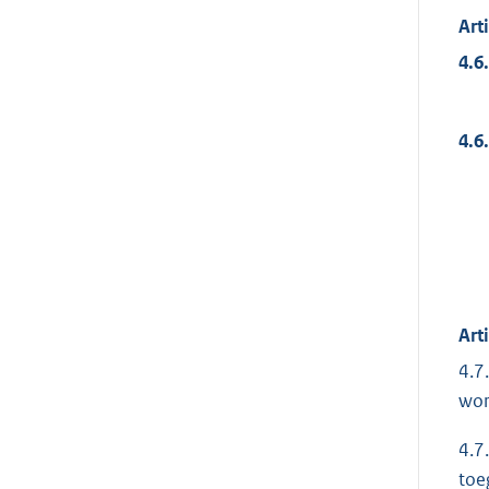
Art
4.6.
4.6.
Art
4.7
wor
4.7
toe