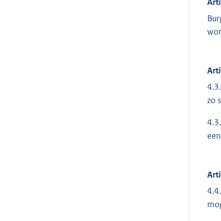
Art
Bur
wor
Art
4.3
zo 
4.3
een
Art
4.4
mog