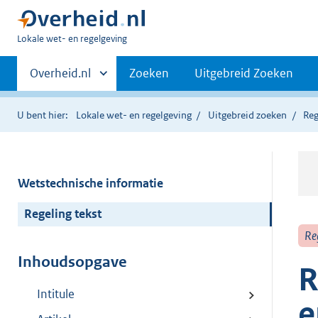
U
Lokale wet- en regelgeving
bent
Primaire
hier:
Andere
Overheid.nl
Zoeken
Uitgebreid Zoeken
sites
navigatie
binnen
U bent hier:
Lokale wet- en regelgeving
Uitgebreid zoeken
Reg
Wetstechnische informatie
Regeling tekst
Re
Inhoudsopgave
R
Intitule
e