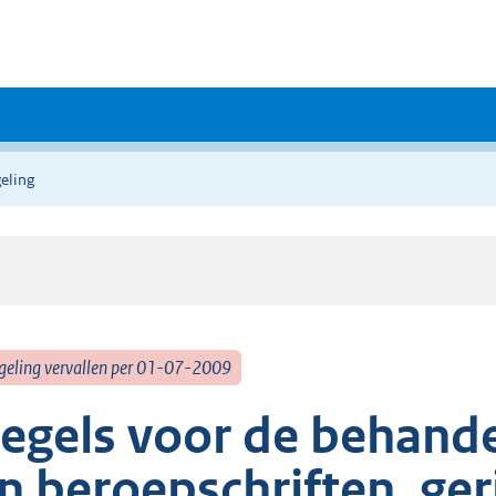
eling
geling vervallen per 01-07-2009
egels voor de behande
n beroepschriften, ger