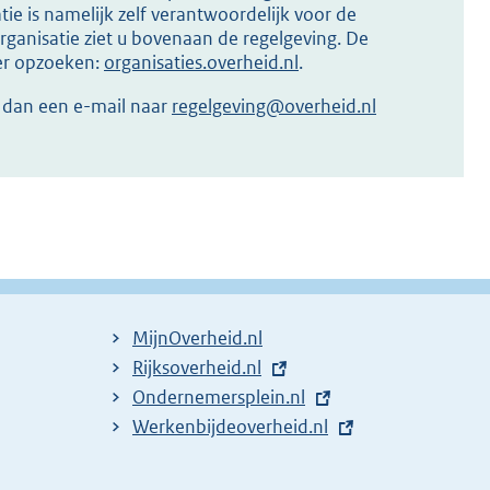
ie is namelijk zelf verantwoordelijk voor de
ganisatie ziet u bovenaan de regelgeving. De
ier opzoeken:
organisaties.overheid.nl
.
r dan een e-mail naar
regelgeving@overheid.nl
MijnOverheid.nl
E
Rijksoverheid.nl
x
E
Ondernemersplein.nl
t
x
E
Werkenbijdeoverheid.nl
e
t
x
r
e
t