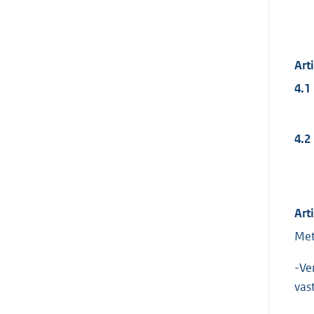
Art
4.1
4.2
Art
Met
-Ve
vas