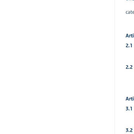
cat
Art
2.1
2.2
Art
3.1
3.2