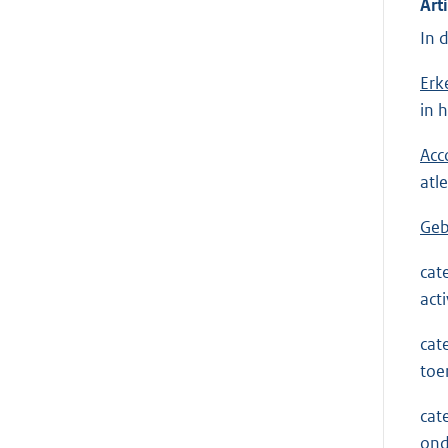
Art
In 
Erk
in 
Acc
atl
Geb
cat
act
cat
toe
cat
ond