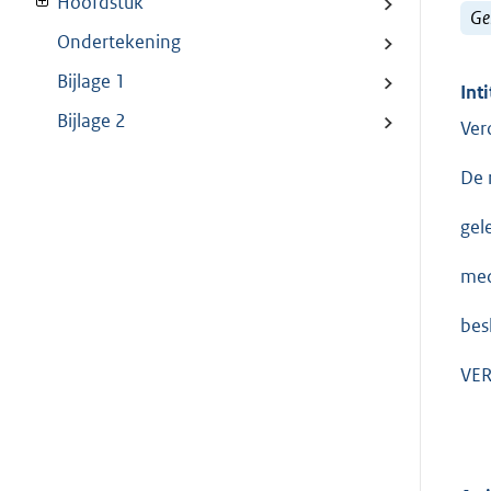
Hoofdstuk
Ge
Ondertekening
Bijlage 1
Inti
Bijlage 2
Ver
De 
gel
med
bes
VE