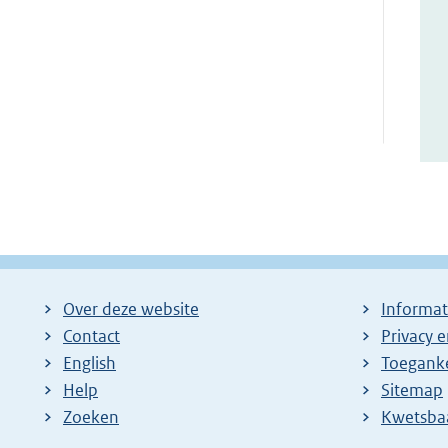
Over deze website
Informat
Contact
Privacy 
English
Toeganke
Help
Sitemap
Zoeken
E
Kwetsba
x