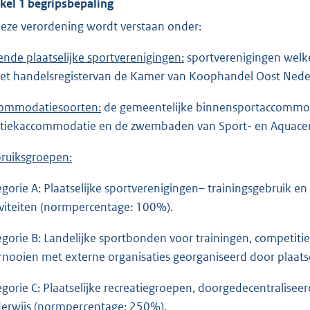
ikel 1 begripsbepaling
deze verordening wordt verstaan onder:
ende plaatselijke sportverenigingen:
sportverenigingen welke
het handelsregister
van de Kamer van Koophandel Oost Nede
ommodatiesoorten:
de gemeentelijke binnensportaccommoda
etiekaccommodatie en de zwembaden van Sport- en Aquace
ruiksgroepen:
egorie A: Plaatselijke sportverenigingen– trainingsgebruik 
iviteiten (normpercentage: 100%).
egorie B: Landelijke sportbonden voor trainingen, competiti
rnooien met externe organisaties georganiseerd door plaats
egorie C: Plaatselijke recreatiegroepen, doorgedecentraliseer
erwijs (normpercentage: 250%).