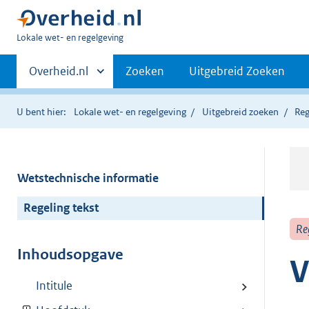
U
Lokale wet- en regelgeving
bent
Primaire
hier:
Andere
Overheid.nl
Zoeken
Uitgebreid Zoeken
sites
navigatie
binnen
U bent hier:
Lokale wet- en regelgeving
Uitgebreid zoeken
Reg
Wetstechnische informatie
Regeling tekst
Re
Inhoudsopgave
V
Intitule