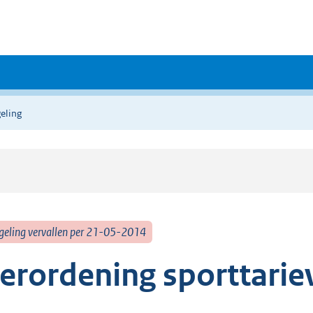
eling
geling vervallen per 21-05-2014
erordening sporttarie