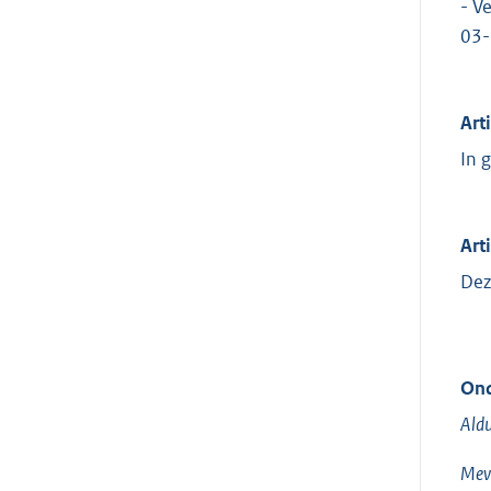
- V
03-
Art
In 
Arti
Dez
Ond
Aldu
Mevr