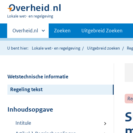
U
Lokale wet- en regelgeving
bent
Primaire
hier:
Andere
Overheid.nl
Zoeken
Uitgebreid Zoeken
sites
navigatie
binnen
U bent hier:
Lokale wet- en regelgeving
Uitgebreid zoeken
Reg
Wetstechnische informatie
Regeling tekst
Re
Inhoudsopgave
S
Intitule
m