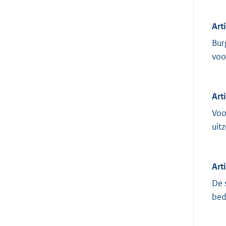
Art
Bur
voo
Art
Voo
uit
Art
De 
bed