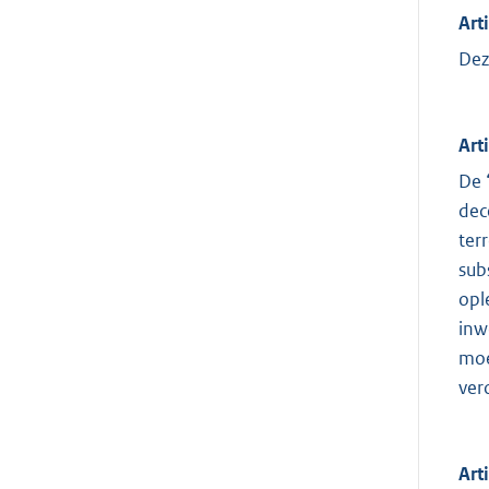
Art
Dez
Art
De 
dec
ter
sub
opl
inw
moe
ver
Arti