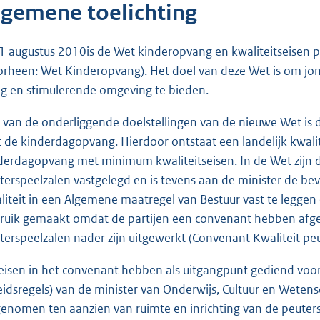
lgemene toelichting
1 augustus 2010is de Wet kinderopvang en kwaliteitseisen p
orheen: Wet Kinderopvang). Het doel van deze Wet is om jon
lig en stimulerende omgeving te bieden.
 van de onderliggende doelstellingen van de nieuwe Wet is 
 de kinderdagopvang. Hierdoor ontstaat een landelijk kwalit
derdagopvang met minimum kwaliteitseisen. In de Wet zijn 
terspeelzalen vastgelegd en is tevens aan de minister de b
liteit in een Algemene maatregel van Bestuur vast te legge
ruik gemaakt omdat de partijen een convenant hebben afges
terspeelzalen nader zijn uitgewerkt (Convenant Kwaliteit pe
eisen in het convenant hebben als uitgangpunt gediend voor 
eidsregels) van de minister van Onderwijs, Cultuur en Wetensc
enomen ten aanzien van ruimte en inrichting van de peuters