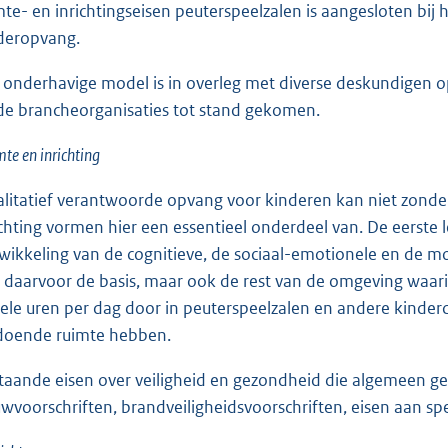
mte- en inrichtingseisen peuterspeelzalen is aangesloten bij 
deropvang.
 onderhavige model is in overleg met diverse deskundigen 
de brancheorganisaties tot stand gekomen.
te en inrichting
litatief verantwoorde opvang voor kinderen kan niet zonder h
ichting vormen hier een essentieel onderdeel van. De eerste l
wikkeling van de cognitieve, de sociaal-emotionele en de 
t daarvoor de basis, maar ook de rest van de omgeving waari
ele uren per dag door in peuterspeelzalen en andere kinder
doende ruimte hebben.
taande eisen over veiligheid en gezondheid die algemeen gel
wvoorschriften, brandveiligheidsvoorschriften, eisen aan spe