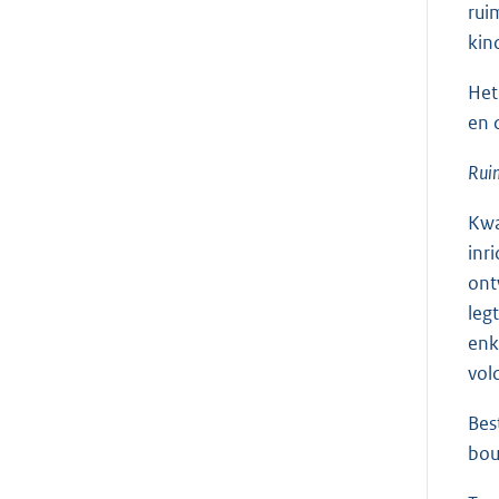
rui
kin
Het
en 
Ruim
Kwa
inr
ont
leg
enk
vol
Bes
bou