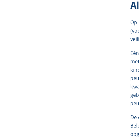
A
Op 
(vo
vei
Eén
met
kin
peu
kwa
geb
peu
De 
Bel
opg