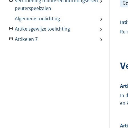
Verordening ruimte-en inrichtingseisen
Ge
peuterspeelzalen
Algemene toelichting
Inti
Artikelsgewijze toelichting
Rui
Artikelen 7
V
Art
In 
en 
Art