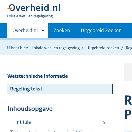
U
Lokale wet- en regelgeving
bent
Primaire
hier:
Andere
Overheid.nl
Zoeken
Uitgebreid Zoeken
sites
navigatie
binnen
U bent hier:
Lokale wet- en regelgeving
Uitgebreid zoeken
Reg
Wetstechnische informatie
Regeling tekst
R
Inhoudsopgave
P
Intitule