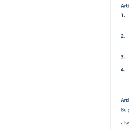
Art
1.
2.
3.
4.
Art
Bur
afw