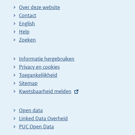
Over deze website
Contact
English
Help
Zoeken
Informatie hergebruiken
Privacy en cookies
Toegankelijkheid
Sitemap
E
Kwetsbaarheid melden
x
t
Open data
e
Linked Data Overheid
r
PUC Open Data
n