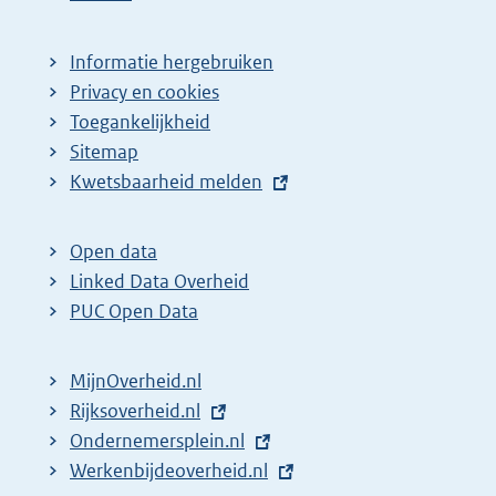
Informatie hergebruiken
Privacy en cookies
Toegankelijkheid
Sitemap
E
Kwetsbaarheid melden
x
t
Open data
e
Linked Data Overheid
r
PUC Open Data
n
e
MijnOverheid.nl
l
E
Rijksoverheid.nl
i
x
E
Ondernemersplein.nl
n
t
x
E
Werkenbijdeoverheid.nl
k