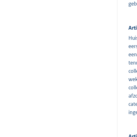
geb
Art
Hui
eer
een
ten
col
wek
col
afz
cat
ing
Art