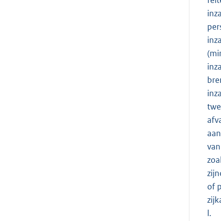
inz
per
inz
(mi
inz
bre
inz
twe
afv
aan
van
zoa
zij
of 
zij
l. 