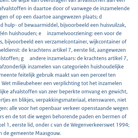
n afvalstoffen in daartoe door of vanwege de inzamelende
ingen of op een daartoe aangewezen plaats; d
d hulp- of bewaarmiddel, bijvoorbeeld een huisvuilzak,
n één huishouden; e inzamelvoorziening: een voor de
s, bijvoorbeeld een verzamelcontainer, wijkcontainer of
ienst: de krachtens artikel 7, eerste lid, aangewezen
lstoffen; g andere inzamelaars: de krachtens artikel 7,
afzonderlijk inzamelen van categorieën huishoudelijke
meente feitelijk gebruik maakt van een perceel ten
e Wet milieubeheer een verplichting tot het inzamelen
lijke afvalstoffen van zeer beperkte omvang en gewicht,
tjes en blikjes, verpakkingsmateriaal, etenswaren, niet
egen: alle voor het openbaar verkeer openstaande wegen
ers en de tot die wegen behorende paden en bermen of
ikel 1, eerste lid, onder c van de Wegenverkeerswet 1994;
van de gemeente Maasgouw.