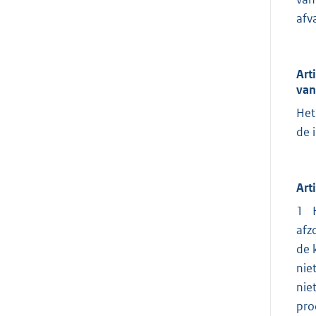
afv
Art
van
Het
de 
Art
1 H
afz
de 
nie
nie
pro