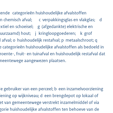
ende categorieën huishoudelijke afvalstoffen
ein chemisch afval; c verpakkingsglas en vlakglas; d
tiel en schoeisel; g (afgedankte) elektrische en
uurzaamd) hout; j kringloopgoederen; k grof
 afval; o huishoudelijk restafval; p metaalschroot; q
 categorieën huishoudelijke afvalstoffen als bedoeld in
oente-, fruit- en tuinafval en huishoudelijk restafval dat
gemeentewege aangewezen plaatsen.
de gebruiker van een perceel; b een inzamelvoorziening
iening op wijkniveau; d een brengdepot op lokaal of
niet van gemeentewege verstrekt inzamelmiddel of via
orie huishoudelijke afvalstoffen ten behoeve van de