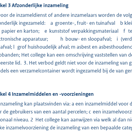
ikel 3 Afzonderlijke inzameling
Door de inzameldienst of andere inzamelaars worden de volg
onderlijk ingezameld: a groente-, fruit- en tuinafval b kl
 papier en karton; e kunststof verpakkingsmateriaal f tex
ktronische apparatuur; h bouw- en sloopafval; i (verd
nafval; l grof huishoudelijk afval; m asbest en asbesthoudend
obanden; Het college kan een omschrijving vaststellen van de
 eerste lid. 3. Het verbod geldt niet voor de inzameling van gr
dels een verzamelcontainer wordt ingezameld bij de van 
ikel 4 Inzamelmiddelen en -voorzieningen
inzameling kan plaatsvinden via: a een inzamelmiddel voor 
r de gebruikers van een aantal percelen; c een inzamelvoorz
ionaal niveau. 2 Het college kan aanwijzen via welk al dan 
ke inzamelvoorziening de inzameling van een bepaalde categ