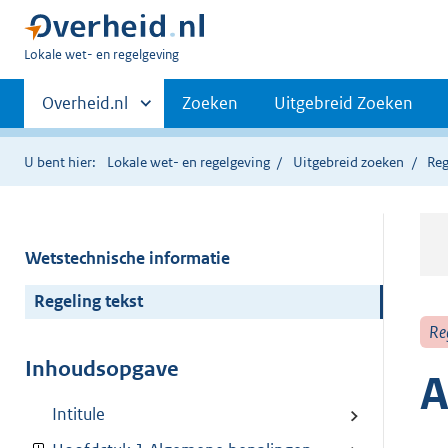
U
Lokale wet- en regelgeving
bent
Primaire
hier:
Andere
Overheid.nl
Zoeken
Uitgebreid Zoeken
sites
navigatie
binnen
U bent hier:
Lokale wet- en regelgeving
Uitgebreid zoeken
Reg
Wetstechnische informatie
Regeling tekst
Re
Inhoudsopgave
A
Intitule