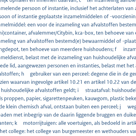
amelende persoon of instantie, inclusief het achterlaten va
soon of instantie geplaatste inzamelmiddelen of -voorzien
amelmiddel: een voor de inzameling van afvalstoffen bestem
ni)container, afvalemmer/Citybin, kca-box, ten behoeve va
ameling van afvalstoffen be­stemd(e) bewaarmiddel of -plaat
ngdepot, ten behoeve van meerdere huishoudens; f inzameld
ameldienst, belast met de inzameling van huishoudelijke afva
ede lid, aangewezen personen en instanties, belast met het 
alstoffen; h gebruiker van een perceel: degene die in de ge
zien waarvan ingevolge artikel 10.21 en artikel 10.22 van d
 huishoudelijke afvalstoffen geldt; i straatafval: huishoude
ls proppen, papier, sigarettenpeuken, kauwgom, plastic beker
nde klein chemisch afval, ontstaan buiten een perceel; j w
paden met inbegrip van de daarin liggende bruggen en duik
kanten; k motorrijtuigen: alle voertuigen, als bedoeld in art
het college: het college van burgemeester en wethouders 