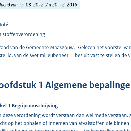
ldend van 15-08-2012 t/m 20-12-2016
tulé
alstoffenverordening
raad van de Gemeente Maasgouw; Gelezen het voorstel van 
ste lid, van de Wet milieubeheer; besluit vast te stellen de
oofdstuk 1 Algemene bepalinge
ikel 1 Begripsomschrijving
In deze verordening wordt verstaan dan wel mede verstaan:
icht op het ophalen of innemen van afvalstoffen die binne
telijk ophalen en innemen daarvan; c ter inzameling aanbie