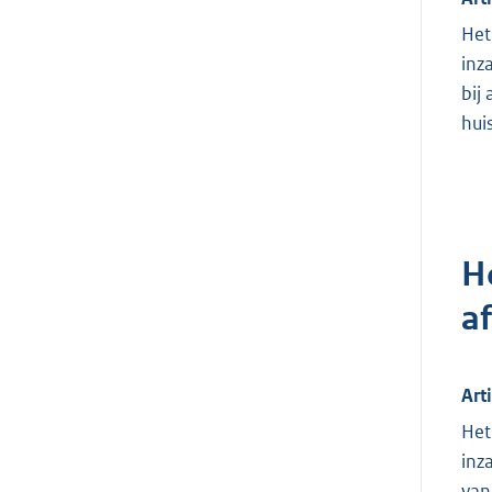
Het
inz
bij
hui
H
a
Art
Het
inz
van