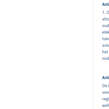
Art
1. 
afz
oud
ele
tui
aut
het
mid
Art
De 
voo
reg
wel