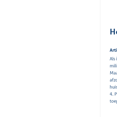
H
Art
Als
mil
Maa
afz
hui
4. 
toe