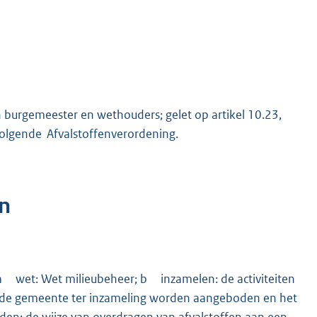
burgemeester en wethouders; gelet op artikel 10.23,
 volgende Afvalstoffenverordening.
n
 a wet: Wet milieubeheer; b inzamelen: de activiteiten
n de gemeente ter inzameling worden aangeboden en het
den: de wijze van overdragen van afvalstoffen aan een