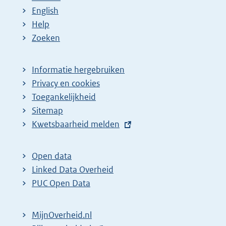
English
Help
Zoeken
Informatie hergebruiken
Privacy en cookies
Toegankelijkheid
Sitemap
E
Kwetsbaarheid melden
x
t
Open data
e
Linked Data Overheid
r
PUC Open Data
n
e
MijnOverheid.nl
l