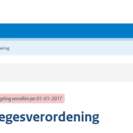
eling
geling vervallen per 01-01-2017
egesverordening