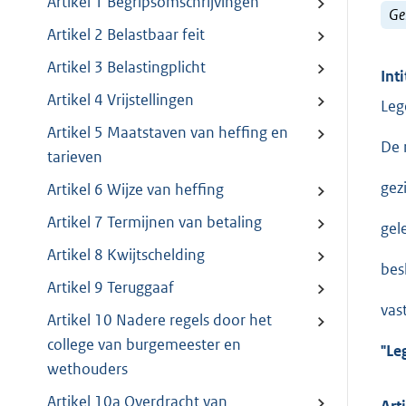
Artikel 1 Begripsomschrijvingen
Ge
Artikel 2 Belastbaar feit
Artikel 3 Belastingplicht
Inti
Artikel 4 Vrijstellingen
Leg
Artikel 5 Maatstaven van heffing en
De 
tarieven
gez
Artikel 6 Wijze van heffing
Artikel 7 Termijnen van betaling
gel
Artikel 8 Kwijtschelding
besl
Artikel 9 Teruggaaf
vas
Artikel 10 Nadere regels door het
college van burgemeester en
"Le
wethouders
Artikel 10a Overdracht van
Art