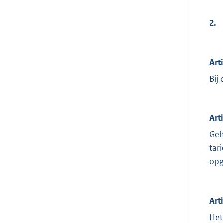
2.
Art
Bij
Art
Geh
tar
opg
Art
Het