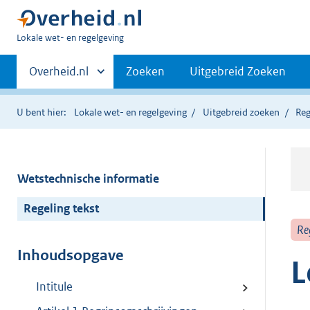
U
Lokale wet- en regelgeving
bent
Primaire
hier:
Andere
Overheid.nl
Zoeken
Uitgebreid Zoeken
sites
navigatie
binnen
U bent hier:
Lokale wet- en regelgeving
Uitgebreid zoeken
Reg
Wetstechnische informatie
Regeling tekst
Re
Inhoudsopgave
L
Intitule