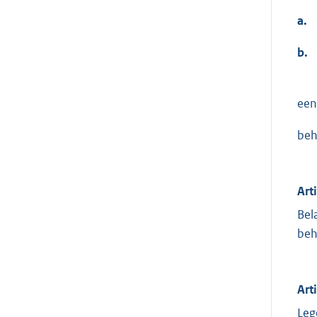
a.
b.
een
beh
Art
Bel
beh
Art
Leg