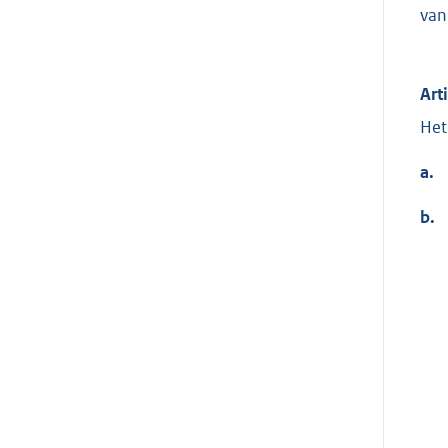
van
Art
Het
a.
b.