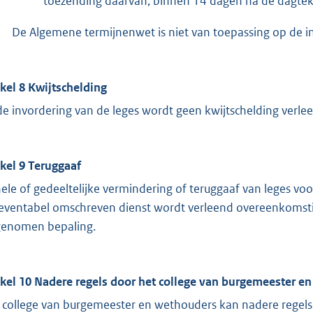
toezending daarvan, binnen 14 dagen na de dagtek
De Algemene termijnenwet is niet van toepassing op de in 
ikel 8 Kwijtschelding
 de invordering van de leges wordt geen kwijtschelding verle
ikel 9 Teruggaaf
ele of gedeeltelijke vermindering of teruggaaf van leges vo
ieventabel omschreven dienst wordt verleend overeenkomstig 
enomen bepaling.
ikel 10 Nadere regels door het college van burgemeester e
 college van burgemeester en wethouders kan nadere regels 