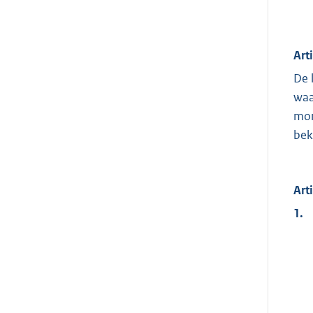
Art
De 
waa
mon
bek
Art
1.