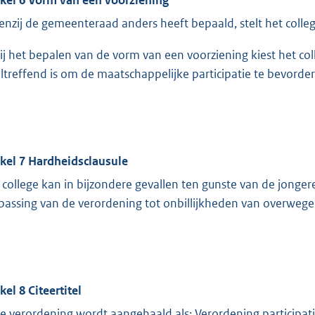
Tenzij de gemeenteraad anders heeft bepaald, stelt het colle
Bij het bepalen van de vorm van een voorziening kiest het co
ltreffend is om de maatschappelijke participatie te bevorde
ikel 7 Hardheidsclausule
 college kan in bijzondere gevallen ten gunste van de jonger
passing van de verordening tot onbillijkheden van overwegen
kel 8 Citeertitel
e verordening wordt aangehaald als: Verordening participa