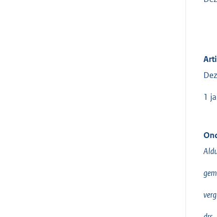
Art
Dez
1 j
Ond
Aldu
geme
verg
drs.