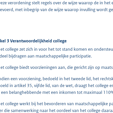
Deze verordening stelt regels over de wijze waarop de in het
gevoerd, met inbegrip van de wijze waarop invulling wordt g
ikel 3 Verantwoordelijkheid college
Het college zet zich in voor het tot stand komen en onderste
deel bijdragen aan maatschappelijke participatie.
Het college biedt voorzieningen aan, die gericht zijn op maats
Indien een voorziening, bedoeld in het tweede lid, het rechts
oeld in artikel 35, vijfde lid, van de wet, draagt het college 
 een belanghebbende met een inkomen tot maximaal 110% v
Het college werkt bij het bevorderen van maatschappelijke p
er die samenwerking naar het oordeel van het college daaraa