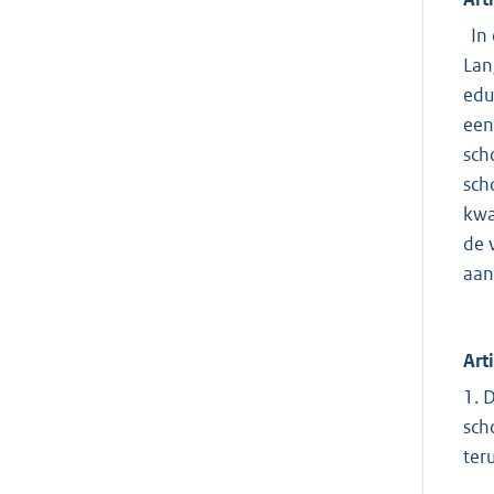
In 
Lan
edu
een
sch
sch
kwa
de 
aan
Art
1. 
sch
ter