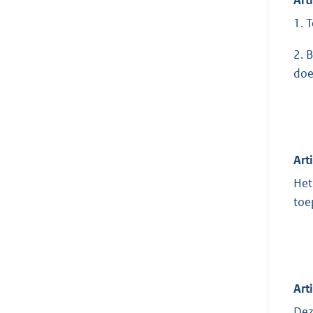
1. 
2. 
doe
Art
Het
toe
Arti
Dez