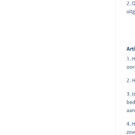
2. 
uit
Art
1. 
oor
2. 
3. 
bed
aan
4. 
zov