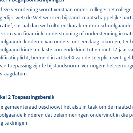
deze verordening wordt verstaan onder: college: het colle
gedijk. wet: de Wet werk en bijstand. maatschappelijke parti
catief, sociaal dan wel cultureel karakter door schoolgaand
 vorm van financiële ondersteuning of ondersteuning in natu
oolgaande kinderen van ouders met een laag inkomen, ter be
oolgaand kind: ten laste komende kind tot en met 17 jaar v
lificatieplicht, bedoeld in artikel 4 van de Leerplichtwet, 
van toepassing zijnde bijstandsnorm. vermogen: het vermoge
vraagdatum.
ikel 2 Toepassingsbereik
De gemeenteraad beschouwt het als zijn taak om de maatscha
oolgaande kinderen dat belemmeringen ondervindt in die part
ug te dringen.