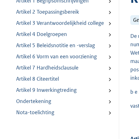
Artikel 1 Begripsomschrijvingen
Artikel 2 Toepassingsbereik
Ge
Artikel 3 Verantwoordelijkheid college
Artikel 4 Doelgroepen
De 
num
Artikel 5 Beleidsnotitie en -verslag
Wet
Artikel 6 Vorm van een voorziening
maa
Artikel 7 Hardheidsclausule
pos
ink
Artikel 8 Citeertitel
Artikel 9 Inwerkingtreding
b e s
Ondertekening
vas
Nota-toelichting
Art