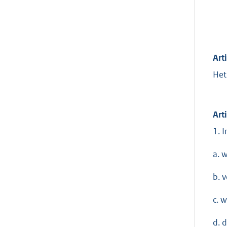
Art
Het
Art
1. I
a. 
b. 
c. 
d. 