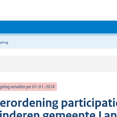
eling
geling vervallen per 01-01-2014
erordening participat
inderen gemeente Lan