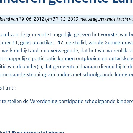
ldend van 19-06-2012 t/m 31-12-2013 met terugwerkende kracht 
raad van de gemeente Langedijk; gelezen het voorstel van
mer 31; gelet op artikel 147, eerste lid, van de Gemeentewet 
 werk en bijstand; en overwegende, dat het van wezenlijk b
tschappelijke participatie kunnen ontplooien en ontwikkel
itie van de ouder(s), dat gemeenten daaraan dienen bij te d
omensondersteuning van ouders met schoolgaande kindere
 l u i t :
t te stellen de Verordening participatie schoolgaande kind
ikel 1 Begripsomschrijvingen