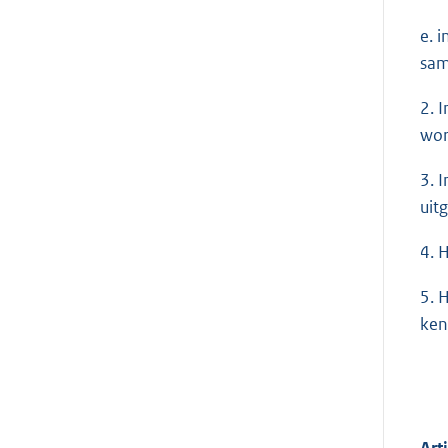
e. 
sam
2. 
wor
3. 
uit
4. 
5. 
ken
Art