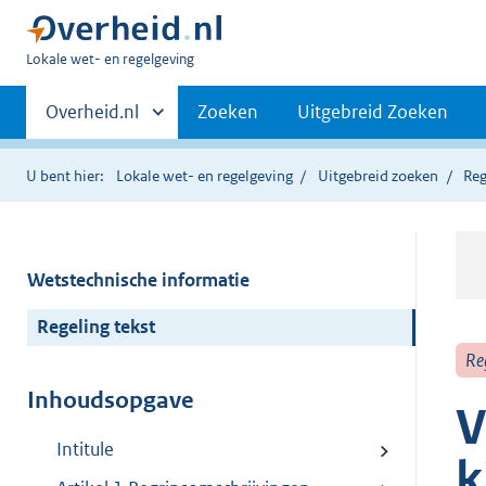
U
Lokale wet- en regelgeving
bent
Primaire
hier:
Andere
Overheid.nl
Zoeken
Uitgebreid Zoeken
sites
navigatie
binnen
U bent hier:
Lokale wet- en regelgeving
Uitgebreid zoeken
Reg
Wetstechnische informatie
Regeling tekst
Re
Inhoudsopgave
V
Intitule
k