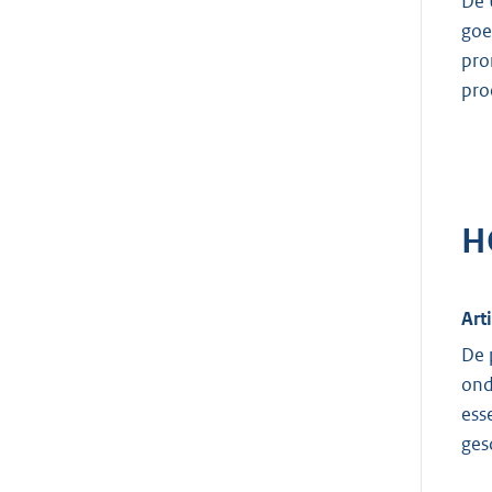
De 
goe
pro
proe
H
Art
De 
ond
ess
ges