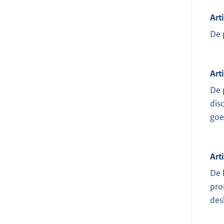
Art
De 
Art
De 
dis
goe
Art
De 
pro
des