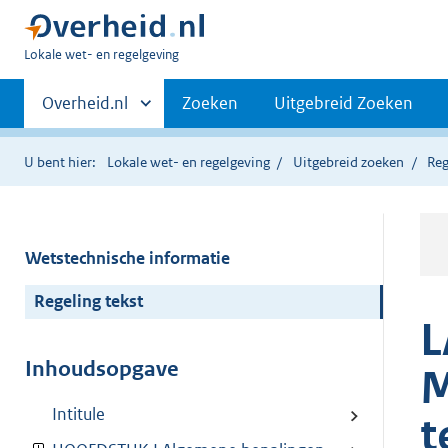
U
Lokale wet- en regelgeving
bent
Primaire
hier:
Andere
Overheid.nl
Zoeken
Uitgebreid Zoeken
sites
navigatie
binnen
U bent hier:
Lokale wet- en regelgeving
Uitgebreid zoeken
Reg
Wetstechnische informatie
Regeling tekst
L
Inhoudsopgave
M
Intitule
t