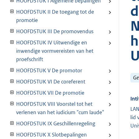
HOOFDSTUK I Algemene bepalingen
d
HOOFDSTUK II De toegang tot de
promotie
N
HOOFDSTUK III De promovendus
h
HOOFDSTUK IV Uitwendige en
U
inwendige vormvereisten van het
proefschrift
HOOFDSTUK V De promotor
Ge
HOOFDSTUK VI De coreferent
HOOFDSTUK VII De promotie
Inti
HOOFDSTUK VIII Voorstel tot het
LAN
verlenen van het iudicium "cum laude"
lid
HOOFDSTUK IX Geschillenregeling
Uni
HOOFDSTUK X Slotbepalingen