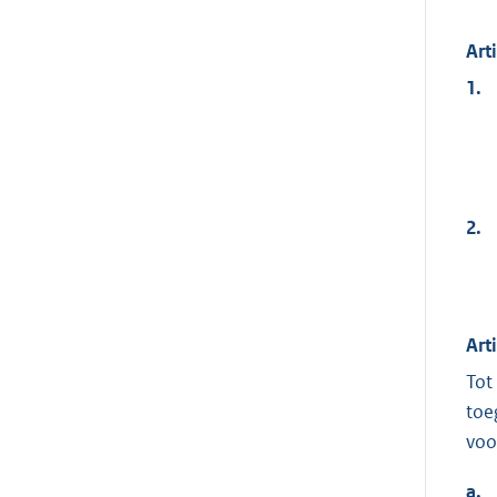
Art
1.
2.
Art
Tot
toe
voo
a.