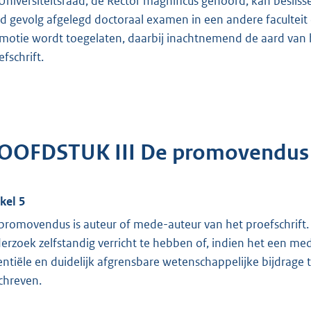
Universiteitsraad, de Rector magnificus gehoord, kan beslisse
d gevolg afgelegd doctoraal examen in een andere faculteit 
motie wordt toegelaten, daarbij inachtnemend de aard van
fschrift.
OOFDSTUK III De promovendus
ikel 5
promovendus is auteur of mede-auteur van het proefschrift. 
erzoek zelfstandig verricht te hebben of, indien het een med
entiële en duidelijk afgrensbare wetenschappelijke bijdrage
chreven.