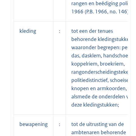
rangen en beëdiging politie
1966 (P.B. 1966, no. 146);
kleding
:
tot een der tenues
behorende kledingstukken,
waaronder begrepen: pet,
das, dasklem, handschoenen
koppelriem, broekriem,
rangonderscheidingstekene
politiedistinctief, schoeisel,
knopen en armkoorden,
alsmede de onderdelen van
deze kledingstukken;
bewapening
:
tot de uitrusting van de
ambtenaren behorende