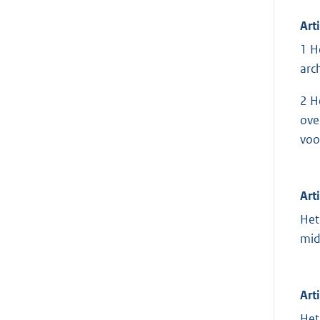
Art
1 H
arc
2 H
ove
voo
Art
Het
mid
Art
Het