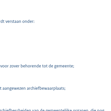
dt verstaan onder:
, voor zover behorende tot de gemeente;
t aangewezen archiefbewaarplaats;
 archiefbescheiden van de gemeentelijke organen, die nog