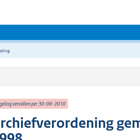
eling
geling vervallen per 30-09-2010
rchiefverordening ge
998