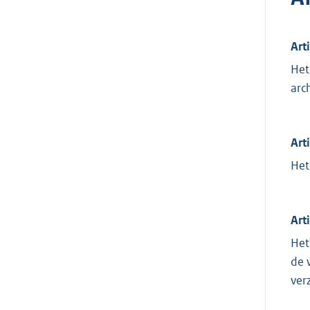
Art
Het
arc
Art
Het
Art
Het
de 
ver