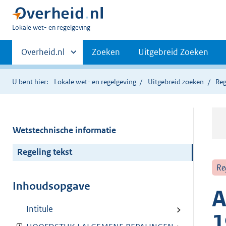
U
Lokale wet- en regelgeving
bent
Primaire
hier:
Andere
Overheid.nl
Zoeken
Uitgebreid Zoeken
sites
navigatie
binnen
U bent hier:
Lokale wet- en regelgeving
Uitgebreid zoeken
Reg
Wetstechnische informatie
Regeling tekst
Re
Inhoudsopgave
A
Intitule
1