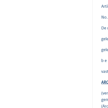
Arti
No.
De 
gel
gel
b e s
vas
ARC
(ve
gem
(Ar