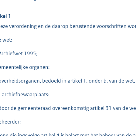
ikel 1
deze verordening en de daarop berustende voorschriften wor
e wet:
Archiefwet 1995;
emeentelijke organen:
overheidsorganen, bedoeld in artikel 1, onder b, van de wet
e archiefbewaarplaats:
door de gemeenteraad overeenkomstig artikel 31 van de we
eheerder:
ene die ingevolge artikel 4 is belast met het beheer van de