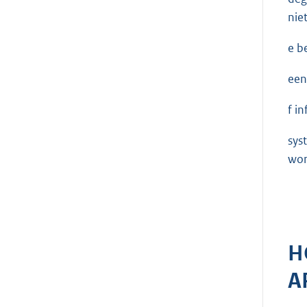
nie
e b
een
f i
sys
wor
H
A