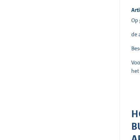
Art
Op 
de 
Bes
Voo
het
H
B
A