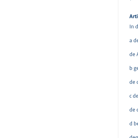
Art
In 
a d
de 
b g
de 
c d
de 
d b
deg