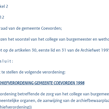
kel 2
12
raad van de gemeente Coevorden;
ezen het voorstel van het college van burgemeester en weth
et op de artikelen 30, eerste lid en 31 van de Archiefwet 199
 l u i t :
t te stellen de volgende verordening:
HIEFVERORDENING GEMEENTE COEVORDEN 1998
rordening betreffende de zorg van het college van burgeme
eentelijke organen, de aanwijzing van de archiefbewaarpla
chiefverordening))