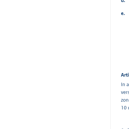
d.
e.
Art
In 
ver
zon
10 