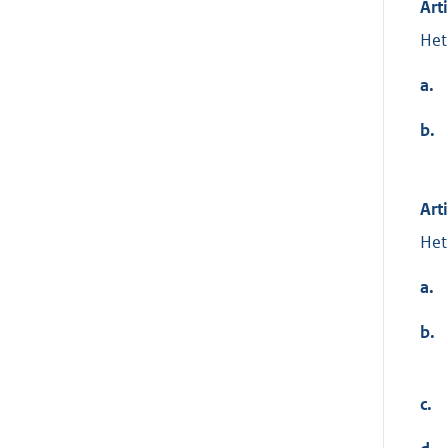
Art
Het
a.
b.
Art
Het
a.
b.
c.