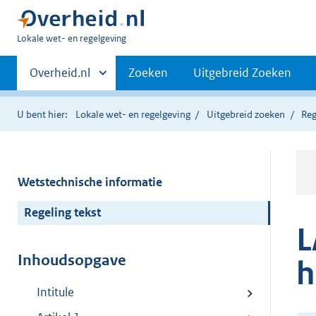
U
Lokale wet- en regelgeving
bent
Primaire
hier:
Andere
Overheid.nl
Zoeken
Uitgebreid Zoeken
sites
navigatie
binnen
U bent hier:
Lokale wet- en regelgeving
Uitgebreid zoeken
Reg
Wetstechnische informatie
Regeling tekst
L
Inhoudsopgave
h
Intitule