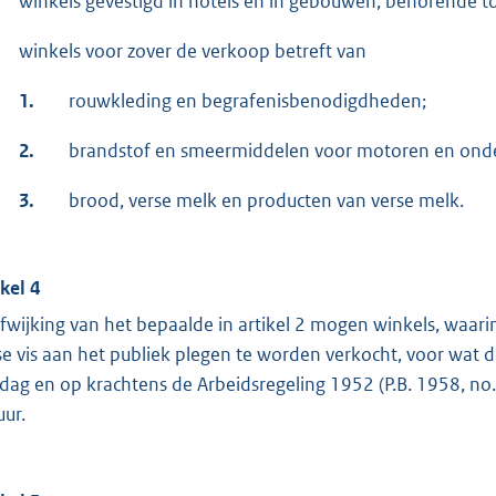
winkels gevestigd in hotels en in gebouwen, behorende t
winkels voor zover de verkoop betreft van
1.
rouwkleding en begrafenisbenodigdheden;
2.
brandstof en smeermiddelen voor motoren en onde
3.
brood, verse melk en producten van verse melk.
ikel 4
afwijking van het bepaalde in artikel 2 mogen winkels, waarin
se vis aan het publiek plegen te worden verkocht, voor wat 
dag en op krachtens de Arbeidsregeling 1952 (P.B. 1958, no.
uur.