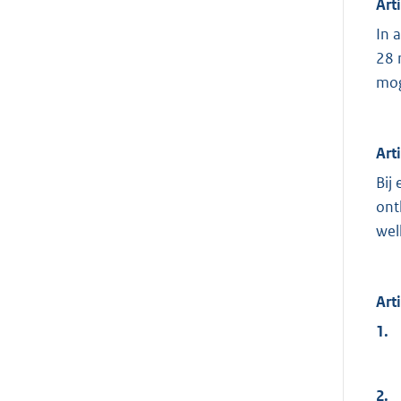
Art
In 
28 
mog
Art
Bij
ont
wel
Art
1.
2.