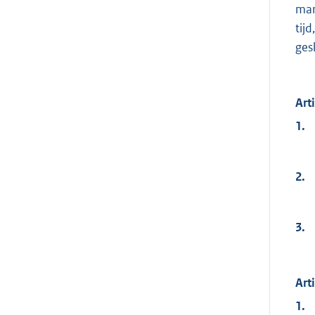
mar
tij
ges
Art
1.
2.
3.
Art
1.