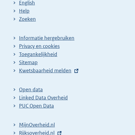
English
Help
Zoeken
Informatie hergebruiken
Privacy en cookies
Toegankelijkheid
Sitemap
E
Kwetsbaarheid melden
x
t
Open data
e
Linked Data Overheid
r
PUC Open Data
n
e
MijnOverheid.nl
l
E
Rijksoverheid.nl