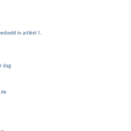
edoeld in artikel 1.
r dag
 de