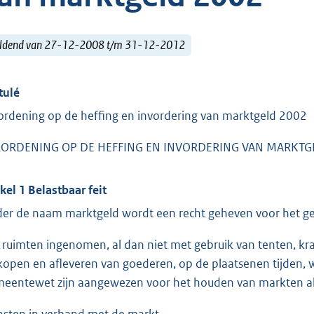
ldend van 27-12-2008 t/m 31-12-2012
tulé
ordening op de heffing en invordering van marktgeld 2002
ORDENING OP DE HEFFING EN INVORDERING VAN MARKTG
ikel 1 Belastbaar feit
er de naam marktgeld wordt een recht geheven voor het ge
 ruimten ingenomen, al dan niet met gebruik van tenten, kr
kopen en afleveren van goederen, op de plaatsenen tijden, 
eentewet zijn aangewezen voor het houden van markten a
nsten in verband met de markt.