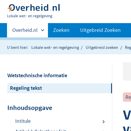
U
Lokale wet- en regelgeving
bent
Primaire
hier:
Andere
Overheid.nl
Zoeken
Uitgebreid Zoeken
sites
navigatie
binnen
U bent hier:
Lokale wet- en regelgeving
Uitgebreid zoeken
Reg
Wetstechnische informatie
Regeling tekst
Re
Inhoudsopgave
V
Intitule
v