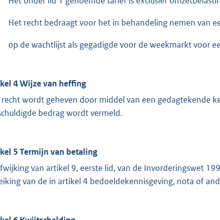
Het onder lid 1 genoemde tarief is exclusief omzetbelasti
Het recht bedraagt voor het in behandeling nemen van een
op de wachtlijst als gegadigde voor de weekmarkt voor ee
ikel 4 Wijze van heffing
 recht wordt geheven door middel van een gedagtekende ken
schuldigde bedrag wordt vermeld.
ikel 5 Termijn van betaling
afwijking van artikel 9, eerste lid, van de Invorderingswet
reiking van de in artikel 4 bedoeldekennisgeving, nota of ande
ikel 6 Kwijtschelding