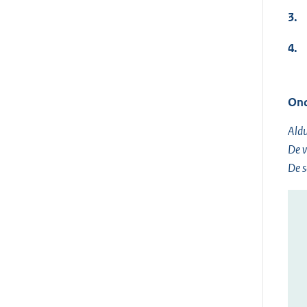
3.
4.
Ond
Aldu
De v
De s