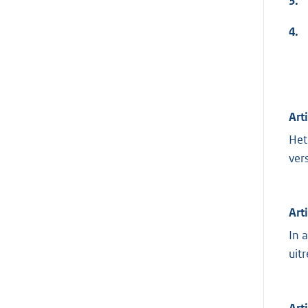
3.
4.
Art
Het
ver
Art
In 
uit
Art