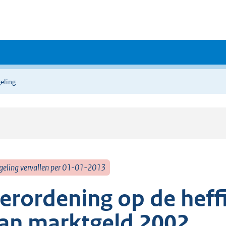
eling
geling vervallen per 01-01-2013
erordening op de heff
an marktgeld 2002