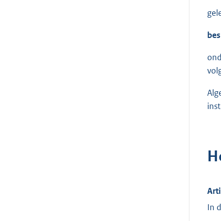
gel
bes
ond
vol
Alg
ins
H
Art
In 