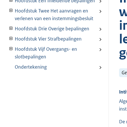
Hoofdstuk Een Inleidende bepalingen
w
Hoofdstuk Twee Het aanvragen en
verlenen van een instemmingsbesluit
i
Hoofdstuk Drie Overige bepalingen
l
Hoofdstuk Vier Strafbepalingen
g
Hoofdstuk Vijf Overgangs- en
slotbepalingen
Ondertekening
Ge
Inti
Alg
ins
De 