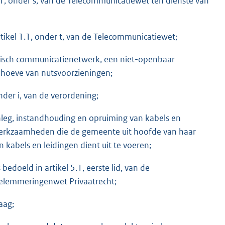
.1, onder s, van de Telecommunicatiewet ten dienste van
ikel 1.1, onder t, van de Telecommunicatiewet;
nisch communicatienetwerk, een niet-openbaar
ehoeve van nutsvoorzieningen;
der i, van de verordening;
eg, instandhouding en opruiming van kabels en
werkzaamheden die de gemeente uit hoofde van haar
 kabels en leidingen dient uit te voeren;
edoeld in artikel 5.1, eerste lid, van de
 Belemmeringenwet Privaatrecht;
aag;