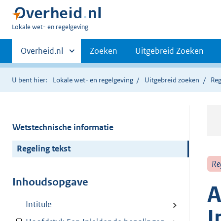
U
Lokale wet- en regelgeving
bent
Primaire
hier:
Andere
Overheid.nl
Zoeken
Uitgebreid Zoeken
sites
navigatie
binnen
U bent hier:
Lokale wet- en regelgeving
Uitgebreid zoeken
Reg
Wetstechnische informatie
Regeling tekst
Re
Inhoudsopgave
A
Intitule
I