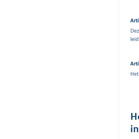
Art
Dez
lei
Art
Het
H
i