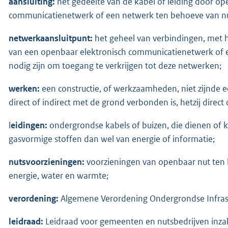
aansluiting:
het gedeelte van de kabel of leiding door o
communicatienetwerk of een netwerk ten behoeve van nu
netwerkaansluitpunt:
het geheel van verbindingen, met h
van een openbaar elektronisch communicatienetwerk of 
nodig zijn om toegang te verkrijgen tot deze netwerken;
werken:
een constructie, of werkzaamheden, niet zijnde 
direct of indirect met de grond verbonden is, hetzij direct 
l
eidingen:
ondergrondse kabels of buizen, die dienen of k
gasvormige stoffen dan wel van energie of informatie;
nutsvoorzieningen:
voorzieningen van openbaar nut ten 
energie, water en warmte;
verordening:
Algemene Verordening Ondergrondse Infrast
leidraad:
Leidraad voor gemeenten en nutsbedrijven inz