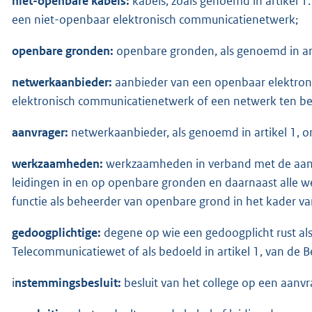
niet-openbare kabels:
kabels, zoals genoemd in artikel 1
een niet-openbaar elektronisch communicatienetwerk;
openbare gronden:
openbare gronden, als genoemd in art
netwerkaanbieder:
aanbieder van een openbaar elektro
elektronisch communicatienetwerk of een netwerk ten b
aanvrager:
netwerkaanbieder, als genoemd in artikel 1, on
werkzaamheden:
werkzaamheden in verband met de aanl
leidingen in en op openbare gronden en daarnaast alle 
functie als beheerder van openbare grond in het kader van
gedoogplichtige:
degene op wie een gedoogplicht rust als b
Telecommunicatiewet of als bedoeld in artikel 1, van de
i
nstemmingsbesluit:
besluit van het college op een aanvr