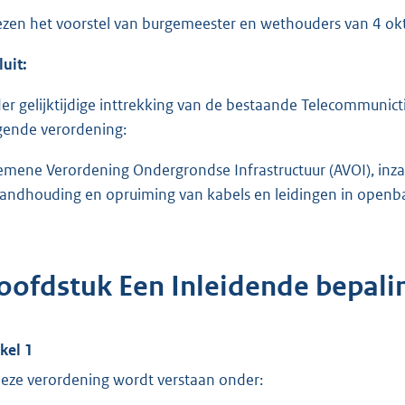
ezen het voorstel van burgemeester en wethouders van 4 o
luit:
er gelijktijdige inttrekking van de bestaande Telecommunict
gende verordening:
emene Verordening Ondergrondse Infrastructuur (AVOI), in
tandhouding en opruiming van kabels en leidingen in openb
oofdstuk Een Inleidende bepali
ikel 1
deze verordening wordt verstaan onder: