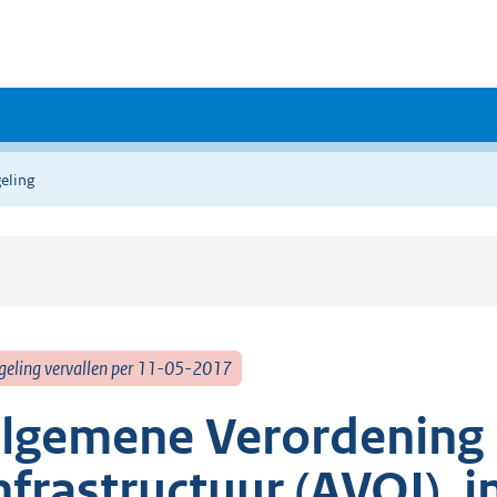
eling
geling vervallen per 11-05-2017
lgemene Verordening
nfrastructuur (AVOI), 