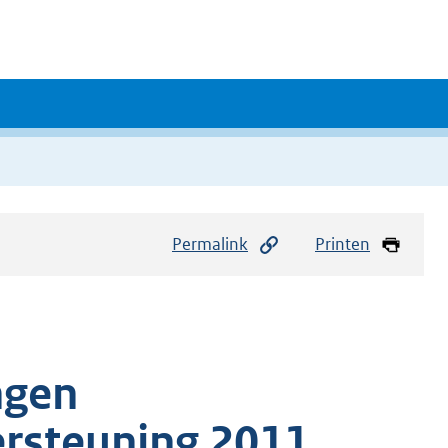
Permalink
Printen
ngen
rsteuning 2011