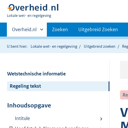
U
Lokale wet- en regelgeving
bent
Primaire
hier:
Andere
Overheid.nl
Zoeken
Uitgebreid Zoeken
sites
navigatie
binnen
U bent hier:
Lokale wet- en regelgeving
Uitgebreid zoeken
Reg
Wetstechnische informatie
Regeling tekst
Re
Inhoudsopgave
V
Intitule
M