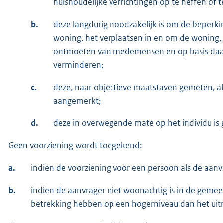
huishoudelijke verrichtingen op te heffen of 
b.
deze langdurig noodzakelijk is om de beperk
woning, het verplaatsen in en om de woning, h
ontmoeten van medemensen en op basis daarv
verminderen;
c.
deze, naar objectieve maatstaven gemeten, 
aangemerkt;
d.
deze in overwegende mate op het individu is g
Geen voorziening wordt toegekend:
a.
indien de voorziening voor een persoon als de aanvr
b.
indien de aanvrager niet woonachtig is in de geme
betrekking hebben op een hogerniveau dan het uit