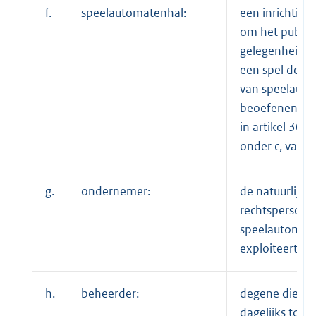
f.
speelautomatenhal:
een inrichting
om het publie
gelegenheid t
een spel door
van speelauto
beoefenen, al
in artikel 30c, 
onder c, van d
g.
ondernemer:
de natuurlijke 
rechtspersoon
speelautomat
exploiteert;
h.
beheerder:
degene die me
dagelijks toez