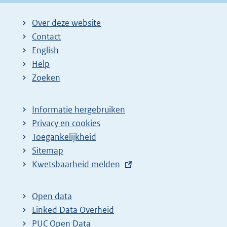
Over deze website
Contact
English
Help
Zoeken
Informatie hergebruiken
Privacy en cookies
Toegankelijkheid
Sitemap
E
Kwetsbaarheid melden
x
t
Open data
e
Linked Data Overheid
r
PUC Open Data