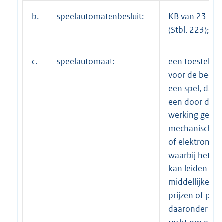
b.
speelautomatenbesluit:
KB van 23 me
(Stbl. 223);
c.
speelautomaat:
een toestel, in
voor de beoef
een spel, dat b
een door de sp
werking geste
mechanisch, el
of elektronisc
waarbij het re
kan leiden tot
middellijke ui
prijzen of pre
daaronder be
recht om grati