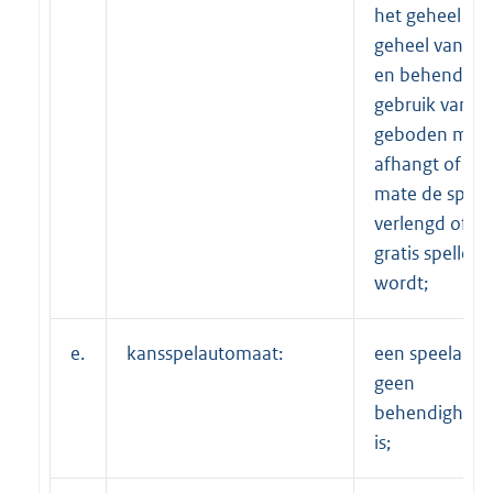
het geheel of v
geheel van zijn
en behendighe
gebruik van d
geboden midd
afhangt of en 
mate de speel
verlengd of he
gratis spellen
wordt;
e.
kansspelautomaat:
een speelauto
geen
behendigheid
is;