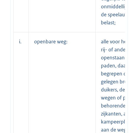
onmiddellijke 
de speelautom
belast;
i.
openbare weg:
alle voor het
rij- of ander v
openstaande 
paden, daaro
begrepen de d
gelegen brugg
duikers, de tot
wegen of pad
behorende be
zijkanten, al
kampeerplaat
aan de wegen