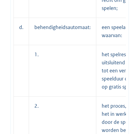
spelen;
d.
behendigheidsautomaat:
een speelaut
waarvan:
1.
het spelresult
uitsluitend ka
tot een verle
speelduur of h
op gratis spell
2.
het proces, o
het in werking 
door de spele
worden beïnv