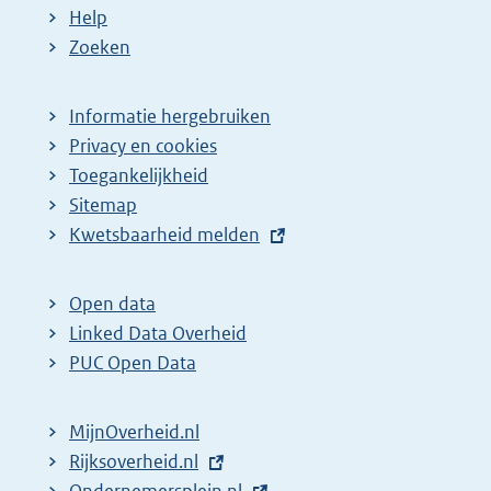
Help
Zoeken
Informatie hergebruiken
Privacy en cookies
Toegankelijkheid
Sitemap
E
Kwetsbaarheid melden
x
t
Open data
e
Linked Data Overheid
r
PUC Open Data
n
e
MijnOverheid.nl
l
E
Rijksoverheid.nl
i
x
E
Ondernemersplein.nl