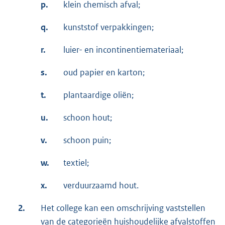
p.
klein chemisch afval;
q.
kunststof verpakkingen;
r.
luier- en incontinentiemateriaal;
s.
oud papier en karton;
t.
plantaardige oliën;
u.
schoon hout;
v.
schoon puin;
w.
textiel;
x.
verduurzaamd hout.
2.
Het college kan een omschrijving vaststellen
van de categorieën huishoudelijke afvalstoffen