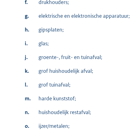
f.
drukhouders;
g.
elektrische en elektronische apparatuur;
h.
gipsplaten;
i.
glas;
j.
groente-, fruit- en tuinafval;
k.
grof huishoudelijk afval;
l.
grof tuinafval;
m.
harde kunststof;
n.
huishoudelijk restafval;
o.
ijzer/metalen;