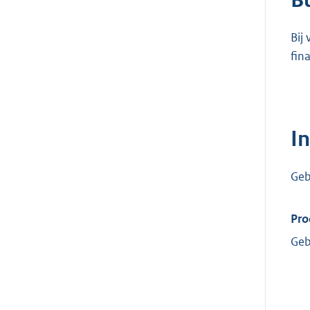
B
Bij
fin
I
Geb
Pro
Geb