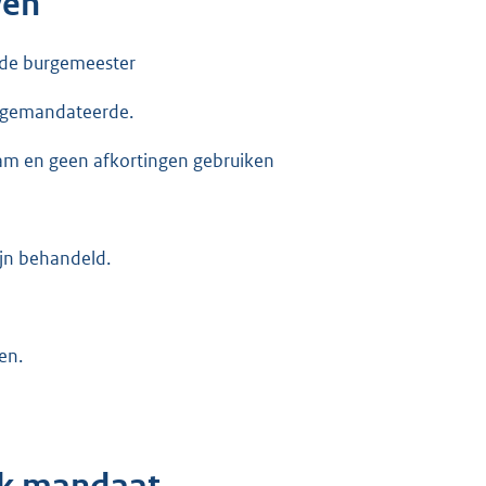
ven
 de burgemeester
e gemandateerde.
aam en geen afkortingen gebruiken
ijn behandeld.
en.