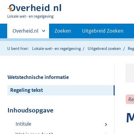
U
Lokale wet- en regelgeving
bent
Primaire
hier:
Andere
Overheid.nl
Zoeken
Uitgebreid Zoeken
sites
navigatie
binnen
U bent hier:
Lokale wet- en regelgeving
Uitgebreid zoeken
Reg
Wetstechnische informatie
Regeling tekst
Re
Inhoudsopgave
M
Intitule