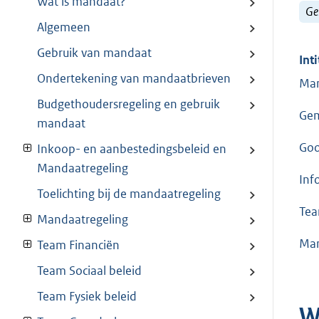
Wat is mandaat?
Ge
Algemeen
Gebruik van mandaat
Inti
Ondertekening van mandaatbrieven
Man
Budgethoudersregeling en gebruik
Gem
mandaat
Goo
Inkoop- en aanbestedingsbeleid en
Mandaatregeling
Inf
Toelichting bij de mandaatregeling
Tea
Mandaatregeling
Man
Team Financiën
Team Sociaal beleid
Team Fysiek beleid
W