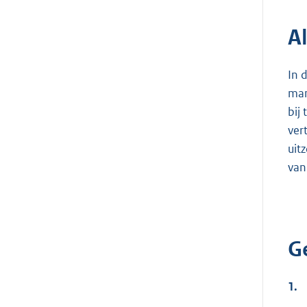
A
In 
man
bij
ver
uit
van
G
1.