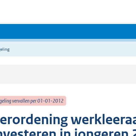
eling
geling vervallen per 01-01-2012
erordening werkleer
nvesteren in jongeren