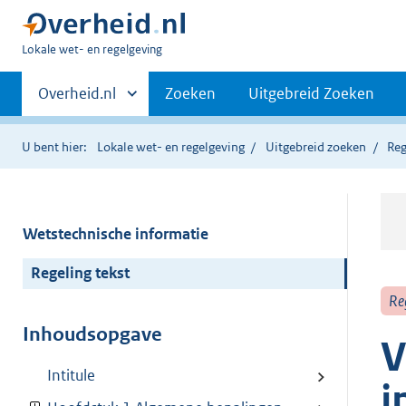
U
Lokale wet- en regelgeving
bent
Primaire
hier:
Andere
Overheid.nl
Zoeken
Uitgebreid Zoeken
sites
navigatie
binnen
U bent hier:
Lokale wet- en regelgeving
Uitgebreid zoeken
Reg
Wetstechnische informatie
Regeling tekst
Re
Inhoudsopgave
V
Intitule
i