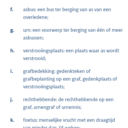
f.
asbus: een bus ter berging van as van een
overledene;
g.
urn: een voorwerp ter berging van één of meer
asbussen;
h.
verstrooiingsplaats: een plaats waar as wordt
verstrooid;
i.
grafbedekking: gedenkteken of
grafbeplanting op een graf, gedenkplaats of
verstrooiingsplaats;
j.
rechthebbende: de rechthebbende op een
graf, urnengraf of urnennis;
k.
foetus: menselijke vrucht met een draagtijd
van minder dan 24 weken;