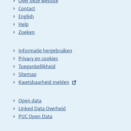
Over deze website
Contact
English
Help
Zoeken
Informatie hergebruiken
Privacy en cookies
Toegankelijkheid
Sitemap
E
Kwetsbaarheid melden
x
t
Open data
e
Linked Data Overheid
r
PUC Open Data
n
e