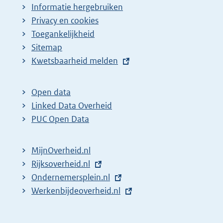
Informatie hergebruiken
Privacy en cookies
Toegankelijkheid
Sitemap
E
Kwetsbaarheid melden
x
t
Open data
e
Linked Data Overheid
r
PUC Open Data
n
e
MijnOverheid.nl
l
E
Rijksoverheid.nl
i
x
E
Ondernemersplein.nl
n
t
x
E
Werkenbijdeoverheid.nl
k
e
t
x
:
r
e
t