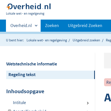
U
Lokale wet- en regelgeving
bent
Primaire
hier:
Andere
Overheid.nl
Zoeken
Uitgebreid Zoeken
sites
navigatie
binnen
U bent hier:
Lokale wet- en regelgeving
Uitgebreid zoeken
Reg
Wetstechnische informatie
Regeling tekst
Re
Inhoudsopgave
A
Intitule