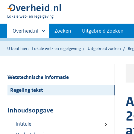
U
Lokale wet- en regelgeving
bent
Primaire
hier:
Andere
Overheid.nl
Zoeken
Uitgebreid Zoeken
sites
navigatie
binnen
U bent hier:
Lokale wet- en regelgeving
Uitgebreid zoeken
Reg
Wetstechnische informatie
Regeling tekst
A
Inhoudsopgave
2
Intitule
a