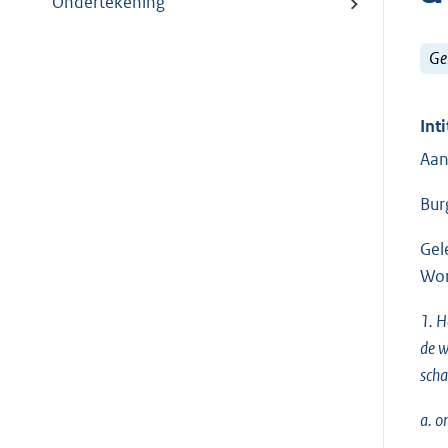
Ondertekening
Ge
Inti
Aan
Bur
Gel
Wor
1. H
de w
scha
a. o