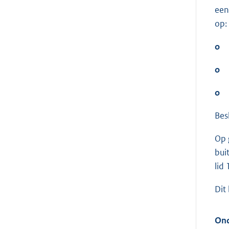
een
op:
o
o
o
Bes
Op 
bui
lid
Dit
Ond