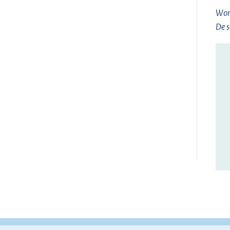
Wor
De s