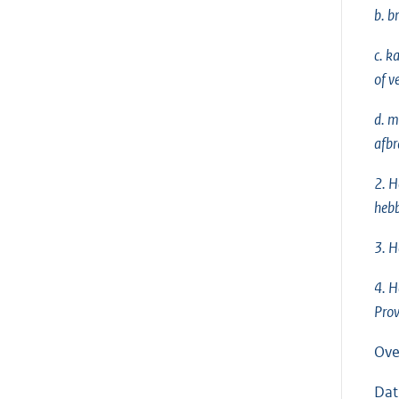
b. b
c. k
of v
d. m
afbr
2. H
heb
3. H
4. H
Prov
Ove
Dat