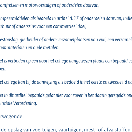
romfietsen en motorvoertuigen of onderdelen daarvan;
ampeermiddelen als bedoeld in artikel 4:17 of onderdelen daarvan, ind
erhuur of anderszins voor een commercieel doel;
estopslag, gierkelder of andere verzamelplaatsen van vuil, een verzamel
aakmaterialen en oude metalen.
et is verboden op een door het college aangewezen plaats een bepaald vo
ben.
et college kan bij de aanwijzing als bedoeld in het eerste en tweede lid na
et in dit artikel bepaalde geldt niet voor zover in het daarin geregelde 
inciale Verordening.
rwegende;
 de opslag van voertuigen, vaartuigen, mest- of afvalstoffen (a