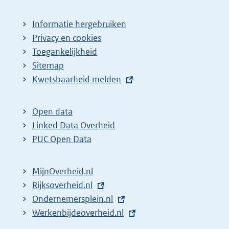
Informatie hergebruiken
Privacy en cookies
Toegankelijkheid
Sitemap
E
Kwetsbaarheid melden
x
t
Open data
e
Linked Data Overheid
r
PUC Open Data
n
e
MijnOverheid.nl
l
E
Rijksoverheid.nl
i
x
E
Ondernemersplein.nl
n
t
x
E
Werkenbijdeoverheid.nl
k
e
t
x