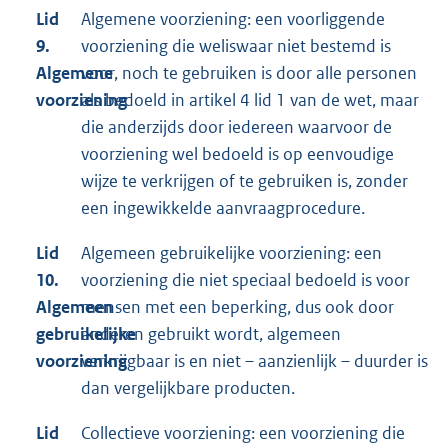
Lid
Algemene voorziening: een voorliggende
9.
voorziening die weliswaar niet bestemd is
Algemene
voor, noch te gebruiken is door alle personen
voorziening
als bedoeld in artikel 4 lid 1 van de wet, maar
die anderzijds door iedereen waarvoor de
voorziening wel bedoeld is op eenvoudige
wijze te verkrijgen of te gebruiken is, zonder
een ingewikkelde aanvraagprocedure.
Lid
Algemeen gebruikelijke voorziening: een
10.
voorziening die niet speciaal bedoeld is voor
Algemeen
mensen met een beperking, dus ook door
gebruikelijke
anderen gebruikt wordt, algemeen
voorziening
verkrijgbaar is en niet – aanzienlijk – duurder is
dan vergelijkbare producten.
Lid
Collectieve voorziening: een voorziening die