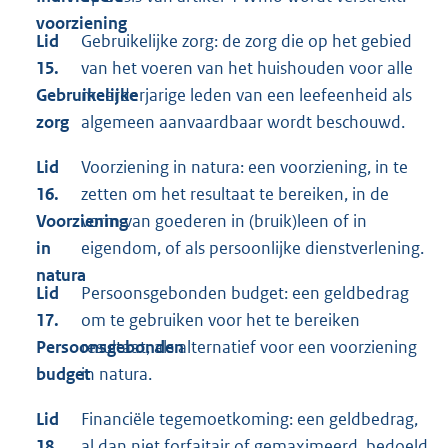
voorziening
Lid
Gebruikelijke zorg: de zorg die op het gebied
15.
van het voeren van het huishouden voor alle
Gebruikelijke
meerderjarige leden van een leefeenheid als
zorg
algemeen aanvaardbaar wordt beschouwd.
Lid
Voorziening in natura: een voorziening, in te
16.
zetten om het resultaat te bereiken, in de
Voorziening
vorm van goederen in (bruik)leen of in
in
eigendom, of als persoonlijke dienstverlening.
natura
Lid
Persoonsgebonden budget: een geldbedrag
17.
om te gebruiken voor het te bereiken
Persoonsgebonden
resultaat, als alternatief voor een voorziening
budget
in natura.
Lid
Financiële tegemoetkoming: een geldbedrag,
18.
al dan niet forfaitair of gemaximeerd, bedoeld