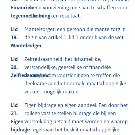
Financiële
om een voorziening mee aan te schaffen voor
tegemoetkoming
het te bereiken resultaat.
Lid
Mantelzorger: een persoon die mantelzorg in
19.
de zin van artikel 1, lid 1 onder b van de wet
Mantelzorger
biedt.
Lid
Zelfredzaamheid: het lichamelijke,
20.
verstandelijke, geestelijke of financiële
Zelfredzaamheid
vermogen om voorzieningen te treffen die
deelname aan het normale maatschappelijke
verkeer mogelijk maken.
Lid
Eigen bijdrage en eigen aandeel: Een door het
21.
college vast te stellen bijdrage die bij een
Eigen
verstrekking betaald moet worden en waarop
bijdrage
de regels van het besluit maatschappelijke