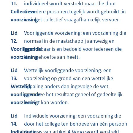
11.
individueel wordt verstrekt maar die door
Collectieve
meerdere personen tegelijk wordt gebruikt, in
voorziening
casu het collectief vraagafhankelijk vervoer.
Lid
Voorliggende voorziening: een voorziening die
12.
normaal in de maatschappij aanwezig en
Voorliggende
beschikbaar is en bedoeld voor iedereen die
voorziening
daar behoefte aan heeft.
Lid
Wettelijk voorliggende voorziening: een
13.
voorziening op grond van een wettelijke
Wettelijk
bepaling anders dan ingevolge de wet,
voorliggende
waarmee het resultaat geheel of gedeeltelijk
voorziening
bereikt kan worden.
Lid
Individuele voorziening: een voorziening die
14.
door het college ten behoeve van één persoon
Individuele
op basis van artikel 4 Wmo wordt verstrekt.