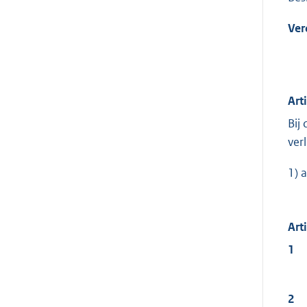
Ver
Art
Bij
ver
1) 
Art
1
2