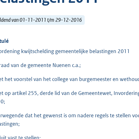
ldend van 01-11-2011 t/m 29-12-2016
tulé
ordening kwijtschelding gemeentelijke belastingen 2011
raad van de gemeente Nuenen c.a.;
et het voorstel van het college van burgemeester en wetho
et op artikel 255, derde lid van de Gemeentewet, Invorderi
0;
rwegende dat het gewenst is om nadere regels te stellen vo
astingen;
uit vast te stellen: