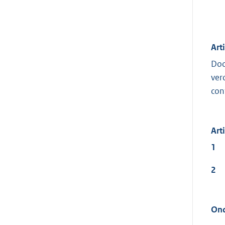
Art
Doo
ver
con
Art
1
2
Ond