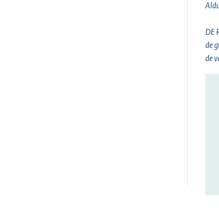
Aldu
DE
de g
de v