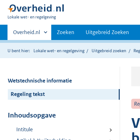
U
Lokale wet- en regelgeving
bent
Primaire
hier:
Andere
Overheid.nl
Zoeken
Uitgebreid Zoeken
sites
navigatie
binnen
U bent hier:
Lokale wet- en regelgeving
Uitgebreid zoeken
Reg
Wetstechnische informatie
Regeling tekst
Re
Inhoudsopgave
V
Intitule
b