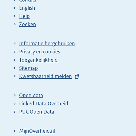
English
Help
Zoeken
Informatie hergebruiken
Privacy en cookies
Toegankelijkheid
Sitemap
E
Kwetsbaarheid melden
x
t
Open data
e
Linked Data Overheid
r
PUC Open Data
n
e
MijnOverheid.nl
l