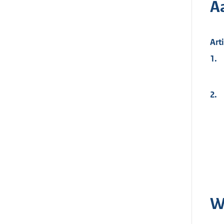
A
Art
1.
2.
W