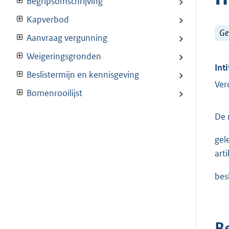
Begripsomschrijving
Kapverbod
Ge
Aanvraag vergunning
Weigeringsgronden
Inti
Beslistermijn en kennisgeving
Ver
Bomenrooilijst
De 
gel
art
bes
B