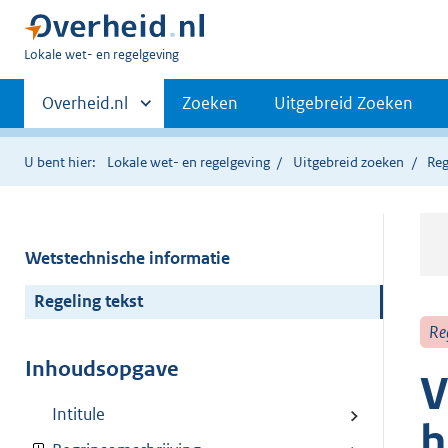
U
Lokale wet- en regelgeving
bent
Primaire
hier:
Andere
Overheid.nl
Zoeken
Uitgebreid Zoeken
sites
navigatie
binnen
U bent hier:
Lokale wet- en regelgeving
Uitgebreid zoeken
Reg
Wetstechnische informatie
Regeling tekst
Re
Inhoudsopgave
V
Intitule
h