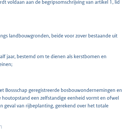
 voldaan aan de begripsomschrijving van artikel 1, lid
angs landbouwgronden, beide voor zover bestaande uit
aalf jaar, bestemd om te dienen als kerstbomen en
einen;
j het Bossschap geregistreerde bosbouwondernemingen en
e houtopstand een zelfstandige eenheid vormt en ofwel
n geval van rijbeplanting, gerekend over het totale
: