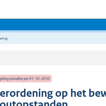
eling
geling vervallen per 01-10-2010
erordening op het be
outopstanden