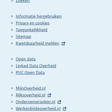
Zoeken
Informatie hergebruiken
Privacy en cookies
Toegankelijkheid
Sitemap
E
Kwetsbaarheid melden
x
t
Open data
e
Linked Data Overheid
r
PUC Open Data
n
e
MijnOverheid.nl
l
E
Rijksoverheid.nl
i
x
E
Ondernemersplein.nl
n
t
x
E
Werkenbijdeoverheid.nl
k