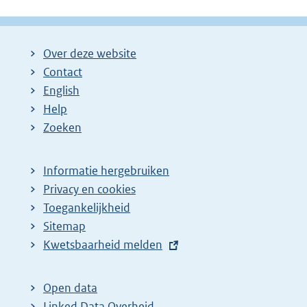
Over deze website
Contact
English
Help
Zoeken
Informatie hergebruiken
Privacy en cookies
Toegankelijkheid
Sitemap
E
Kwetsbaarheid melden
x
t
Open data
e
Linked Data Overheid