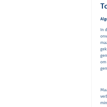
T
Alg
In 
onv
maa
gek
gem
om 
gem
Maa
ver
min