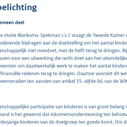
oelichting
emeen deel
de motie Blanksma-Spekman c.s.1 vraagt de Tweede Kamer de
oldoende bijdragen aan de doelstelling om het aantal kinde
tschappelijk niet meedoet, met de helft terug te dringen. Bi
ozen voor een uitwerking die recht doet aan het uiteindelijk
eenten om daadwerkelijk werk te maken het aantal kindere
financiële redenen terug te dringen. Daartoe voorziet dit we
eenteraden ten aanzien van artikel 35, vijfde lid, van de W
tschappelijke participatie van kinderen is van groot belang
band is het gewenst dat inkomensondersteuning ten behoeve 
derjarige kinderen van de doelgroep ten goede komt. Om die