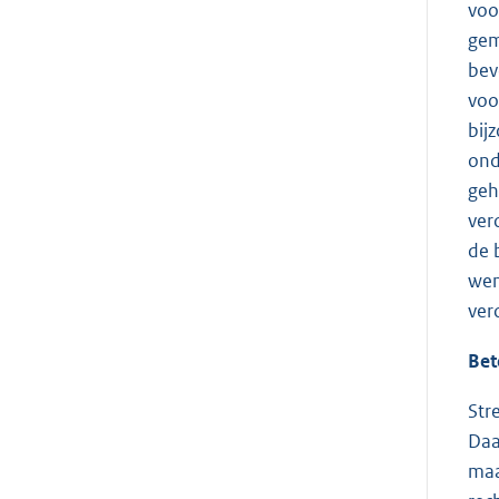
voo
gem
bev
voo
bij
ond
geh
ver
de 
wen
ver
Bet
Str
Daa
maa