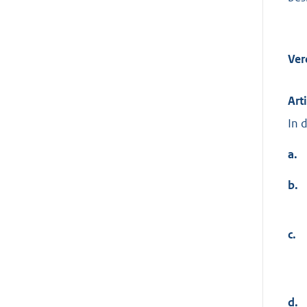
Ver
Art
In 
a.
b.
c.
d.