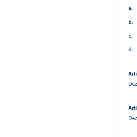
a.
b.
c.
d.
Art
Dez
Arti
Dez