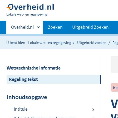
U
Lokale wet- en regelgeving
bent
Primaire
hier:
Andere
Overheid.nl
Zoeken
Uitgebreid Zoeken
sites
navigatie
binnen
U bent hier:
Lokale wet- en regelgeving
Uitgebreid zoeken
Reg
Wetstechnische informatie
Regeling tekst
Re
Inhoudsopgave
V
Intitule
v