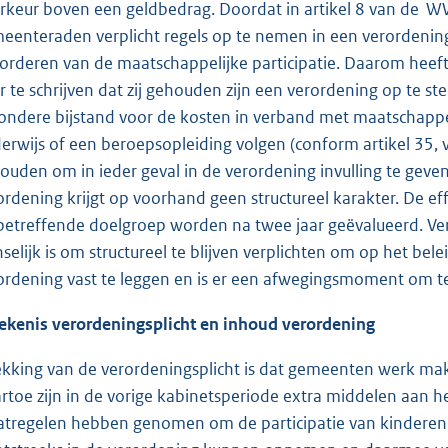
rkeur boven een geldbedrag. Doordat in artikel 8 van de 
eenteraden verplicht regels op te nemen in een verordeni
orderen van de maatschappelijke participatie. Daarom hee
r te schrijven dat zij gehouden zijn een verordening op te st
zondere bijstand voor de kosten in verband met maatschappel
erwijs of een beroepsopleiding volgen (conform artikel 35, 
ouden om in ieder geval in de verordening invulling te geven
ordening krijgt op voorhand geen structureel karakter. De ef
betreffende doelgroep worden na twee jaar geëvalueerd. Verv
selijk is om structureel te blijven verplichten om op het bele
ordening vast te leggen en is er een afwegingsmoment om 
ekenis verordeningsplicht en inhoud verordening
ekking van de verordeningsplicht is dat gemeenten werk mak
rtoe zijn in de vorige kabinetsperiode extra middelen aan
tregelen hebben genomen om de participatie van kinderen t