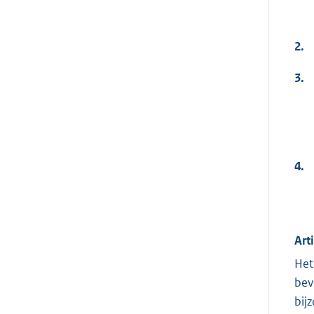
2.
3.
4.
Art
Het
bev
bij