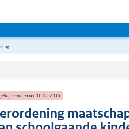
eling
geling vervallen per 01-01-2015
erordening maatschapp
an schoolgaande kind